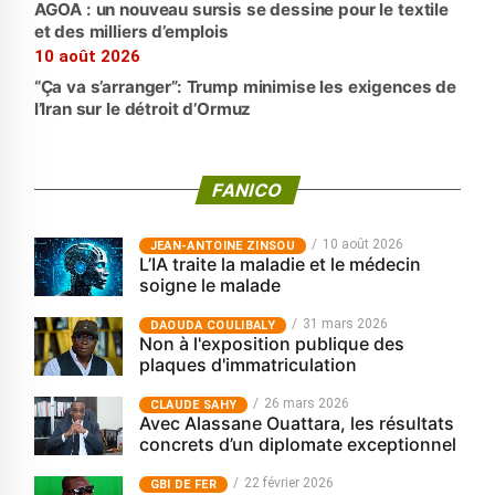
AGOA : un nouveau sursis se dessine pour le textile
et des milliers d’emplois
10 août 2026
“Ça va s’arranger”: Trump minimise les exigences de
l’Iran sur le détroit d’Ormuz
FANICO
10 août 2026
JEAN-ANTOINE ZINSOU
L’IA traite la maladie et le médecin
soigne le malade
31 mars 2026
‎DAOUDA COULIBALY
Non à l'exposition publique des
plaques d'immatriculation
26 mars 2026
CLAUDE SAHY
Avec Alassane Ouattara, les résultats
concrets d’un diplomate exceptionnel
22 février 2026
GBI DE FER