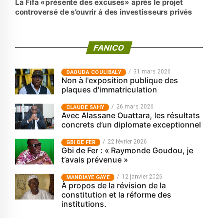
La Fifa «présente des excuses» après le projet
controversé de s’ouvrir à des investisseurs privés
FANICO
31 mars 2026
‎DAOUDA COULIBALY
Non à l'exposition publique des
plaques d'immatriculation
26 mars 2026
CLAUDE SAHY
Avec Alassane Ouattara, les résultats
concrets d’un diplomate exceptionnel
22 février 2026
GBI DE FER
Gbi de Fer : « Raymonde Goudou, je
t’avais prévenue »
12 janvier 2026
MANDIAYE GAYE
À propos de la révision de la
constitution et la réforme des
institutions.