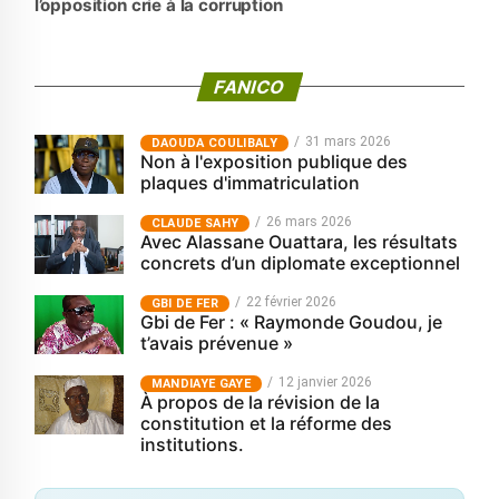
l’opposition crie à la corruption
FANICO
31 mars 2026
‎DAOUDA COULIBALY
Non à l'exposition publique des
plaques d'immatriculation
26 mars 2026
CLAUDE SAHY
Avec Alassane Ouattara, les résultats
concrets d’un diplomate exceptionnel
22 février 2026
GBI DE FER
Gbi de Fer : « Raymonde Goudou, je
t’avais prévenue »
12 janvier 2026
MANDIAYE GAYE
À propos de la révision de la
constitution et la réforme des
institutions.