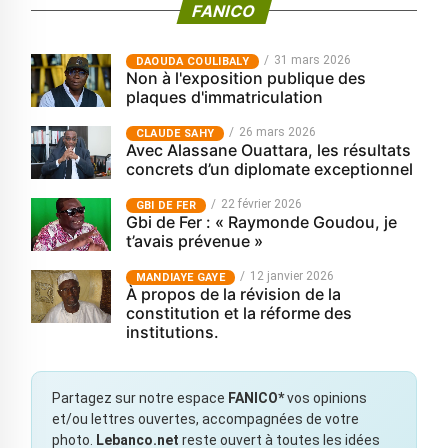
FANICO
31 mars 2026
‎DAOUDA COULIBALY
Non à l'exposition publique des
plaques d'immatriculation
26 mars 2026
CLAUDE SAHY
Avec Alassane Ouattara, les résultats
concrets d’un diplomate exceptionnel
22 février 2026
GBI DE FER
Gbi de Fer : « Raymonde Goudou, je
t’avais prévenue »
12 janvier 2026
MANDIAYE GAYE
À propos de la révision de la
constitution et la réforme des
institutions.
Partagez sur notre espace
FANICO*
vos opinions
et/ou lettres ouvertes, accompagnées de votre
photo.
Lebanco.net
reste ouvert à toutes les idées