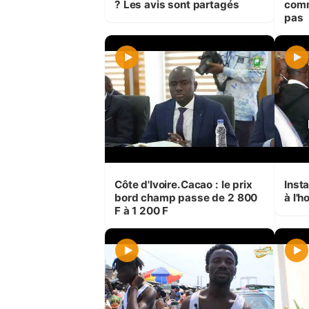
? Les avis sont partagés
comm
pas
Côte d'Ivoire.Cacao : le prix
Insta
bord champ passe de 2 800
à l'
F à 1 200 F