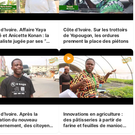
d’Ivoire. Affaire Yaya
Côte d’Ivoire. Sur les trottoirs
 et Anicette Konan : la
de Yopougon, les ordures
aliste jugée par ses “
prennent la place des piétons
tes soeurs ” étudiantes
ournalisme
d’Ivoire. Après la
Innovations en agriculture :
ation du nouveau
des pâtisseries à partir de
ernement, des citoyens
farine et feuilles de manioc
iment leurs attentes
amélioré en laboratoire