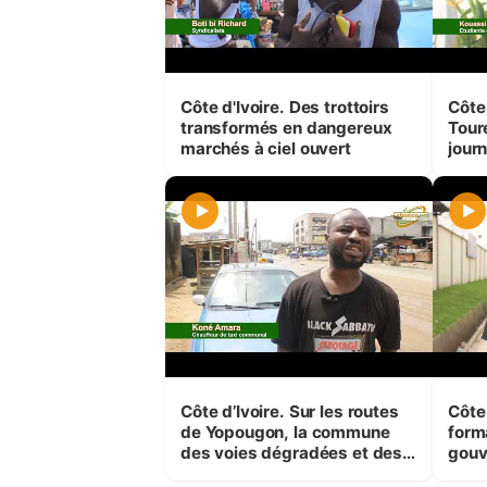
Côte d'Ivoire. Des trottoirs
Côte 
transformés en dangereux
Touré
marchés à ciel ouvert
journ
peti
en j
Côte d’Ivoire. Sur les routes
Côte 
de Yopougon, la commune
form
des voies dégradées et des
gouv
eaux usées
expr