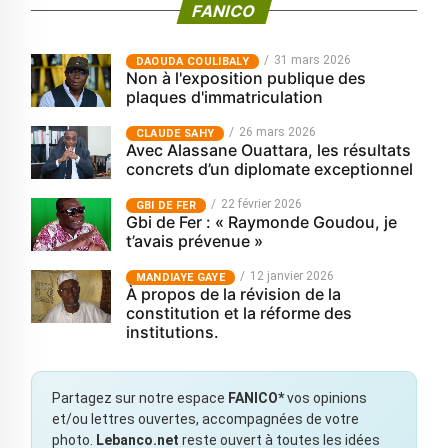
FANICO
31 mars 2026
‎DAOUDA COULIBALY
Non à l'exposition publique des
plaques d'immatriculation
26 mars 2026
CLAUDE SAHY
Avec Alassane Ouattara, les résultats
concrets d’un diplomate exceptionnel
22 février 2026
GBI DE FER
Gbi de Fer : « Raymonde Goudou, je
t’avais prévenue »
12 janvier 2026
MANDIAYE GAYE
À propos de la révision de la
constitution et la réforme des
institutions.
Partagez sur notre espace
FANICO*
vos opinions
et/ou lettres ouvertes, accompagnées de votre
photo.
Lebanco.net
reste ouvert à toutes les idées