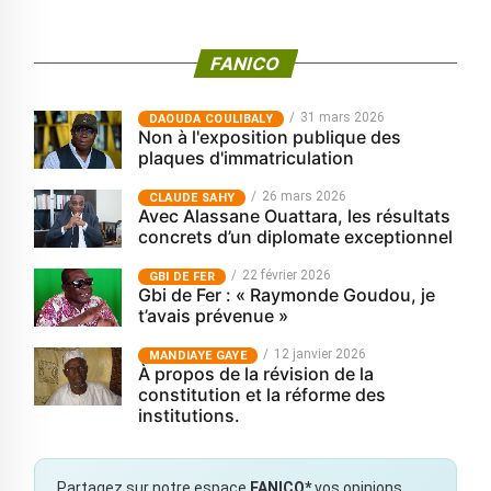
FANICO
31 mars 2026
‎DAOUDA COULIBALY
Non à l'exposition publique des
plaques d'immatriculation
26 mars 2026
CLAUDE SAHY
Avec Alassane Ouattara, les résultats
concrets d’un diplomate exceptionnel
22 février 2026
GBI DE FER
Gbi de Fer : « Raymonde Goudou, je
t’avais prévenue »
12 janvier 2026
MANDIAYE GAYE
À propos de la révision de la
constitution et la réforme des
institutions.
Partagez sur notre espace
FANICO*
vos opinions