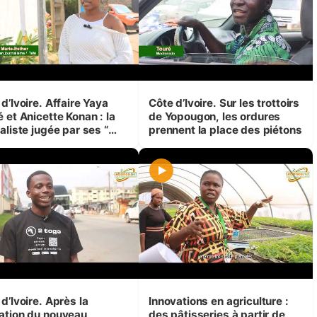
d’Ivoire. Affaire Yaya
Côte d’Ivoire. Sur les trottoirs
 et Anicette Konan : la
de Yopougon, les ordures
aliste jugée par ses “
prennent la place des piétons
tes soeurs ” étudiantes
ournalisme
d’Ivoire. Après la
Innovations en agriculture :
ation du nouveau
des pâtisseries à partir de