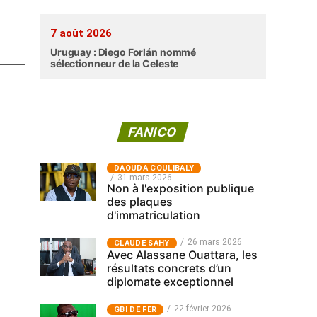
7 août 2026
Uruguay : Diego Forlán nommé
sélectionneur de la Celeste
FANICO
‎DAOUDA COULIBALY
31 mars 2026
Non à l'exposition publique
des plaques
d'immatriculation
26 mars 2026
CLAUDE SAHY
Avec Alassane Ouattara, les
résultats concrets d’un
diplomate exceptionnel
22 février 2026
GBI DE FER