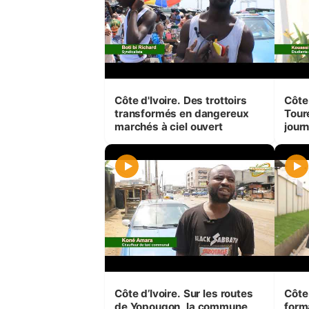
Côte d'Ivoire. Des trottoirs
Côte 
transformés en dangereux
Touré
marchés à ciel ouvert
journ
peti
en j
Côte d’Ivoire. Sur les routes
Côte 
de Yopougon, la commune
form