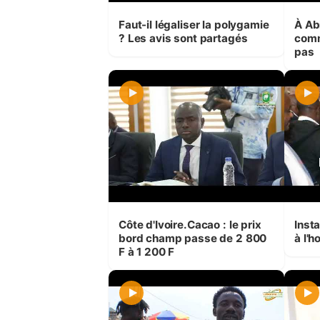
Faut-il légaliser la polygamie
À Abi
? Les avis sont partagés
comm
pas
Côte d'Ivoire.Cacao : le prix
Insta
bord champ passe de 2 800
à l'
F à 1 200 F