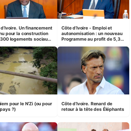
 d’Ivoire. Un financement
Côte d’Ivoire - Emploi et
nu pour la construction
autonomisation : un nouveau
 300 logements sociaux
Programme au profit de 5,3
conomiques à Abidjan,
millions de jeunes
ké et Yamoussoukro
iem pour le N’Zi (ou pour
Côte d’Ivoire. Renard de
pays ?)
retour à la tête des Éléphants