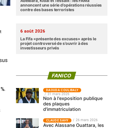
Abéibara, Kidal et Tessalit : les FAMa
annoncent une série d’opérations réussies
contre des bases terroristes
6 août 2026
t
La Fifa «présente des excuses» après le
projet controversé de s’ouvrir à des
investisseurs privés
ssus
FANICO
 %.
‎DAOUDA COULIBALY
31 mars 2026
Non à l'exposition publique
des plaques
d'immatriculation
s
26 mars 2026
CLAUDE SAHY
Avec Alassane Ouattara, les