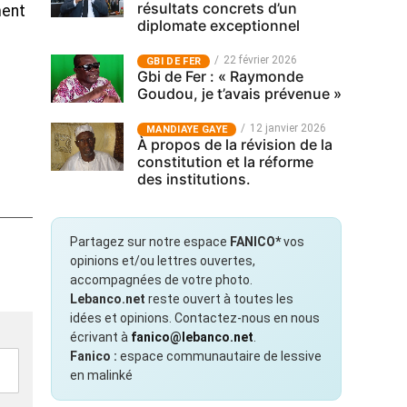
résultats concrets d’un
ment
diplomate exceptionnel
22 février 2026
GBI DE FER
Gbi de Fer : « Raymonde
Goudou, je t’avais prévenue »
12 janvier 2026
MANDIAYE GAYE
À propos de la révision de la
constitution et la réforme
des institutions.
Partagez sur notre espace
FANICO*
vos
opinions et/ou lettres ouvertes,
accompagnées de votre photo.
Lebanco.net
reste ouvert à toutes les
idées et opinions. Contactez-nous en nous
écrivant à
fanico@lebanco.net
.
Fanico :
espace communautaire de lessive
en malinké