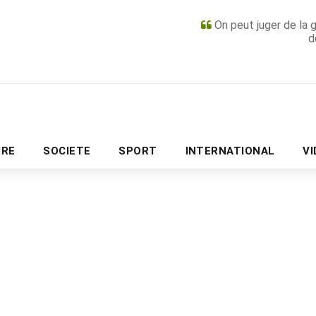
On peut juger de la 
d
PUBLICITÉ
URE
SOCIETE
SPORT
INTERNATIONAL
V