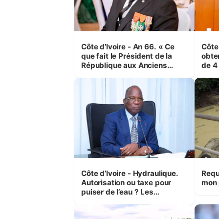
Côte d’Ivoire - An 66. « Ce
Côte
que fait le Président de la
obte
République aux Anciens
de 4
Combattants, c'est inédit »
et é
(Cne Yassoungo Koné ®)
Boua
Côte d’Ivoire - Hydraulique.
Requ
Autorisation ou taxe pour
mon 
puiser de l’eau ? Les
précisions d’Assahoré