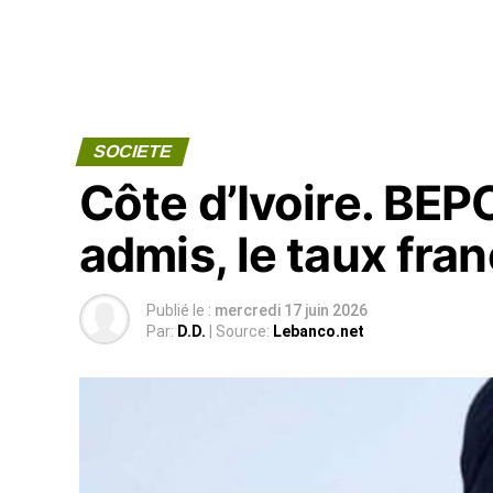
SOCIETE
Côte d’Ivoire. BE
admis, le taux fra
Publié le :
mercredi 17 juin 2026
Par:
D.D.
| Source:
Lebanco.net