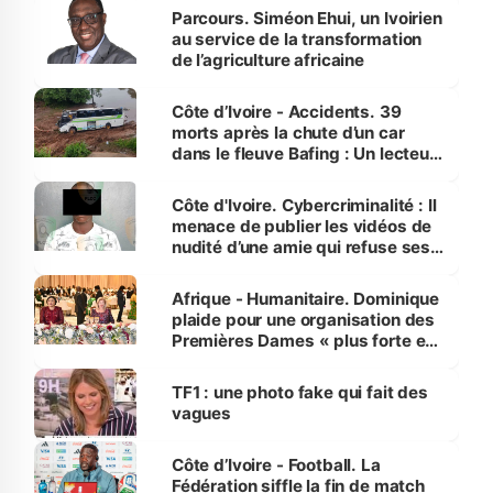
Parcours. Siméon Ehui, un Ivoirien
au service de la transformation
de l’agriculture africaine
Côte d’Ivoire - Accidents. 39
morts après la chute d’un car
dans le fleuve Bafing : Un lecteur
dénonce la légèreté du ministère
des Transports
Côte d'Ivoire. Cybercriminalité : Il
menace de publier les vidéos de
nudité d’une amie qui refuse ses
avances
Afrique - Humanitaire. Dominique
plaide pour une organisation des
Premières Dames « plus forte et
influente, dont l'impact s'affirme
sur la scène internationale »
TF1 : une photo fake qui fait des
vagues
Côte d’Ivoire - Football. La
Fédération siffle la fin de match