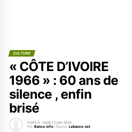
CULTURE
« CÔTE D’IVOIRE
1966 » : 60 ans de
silence , enfin
brisé
Publié le :
lundi 15 juin 2026
Par:
Banco.info
| Source:
Lebanco.net