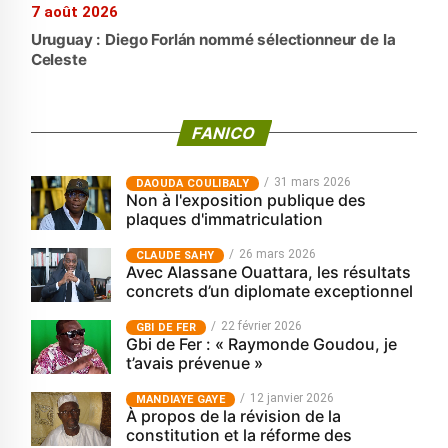
7 août 2026
Uruguay : Diego Forlán nommé sélectionneur de la
Celeste
FANICO
31 mars 2026
‎DAOUDA COULIBALY
Non à l'exposition publique des
plaques d'immatriculation
26 mars 2026
CLAUDE SAHY
Avec Alassane Ouattara, les résultats
concrets d’un diplomate exceptionnel
22 février 2026
GBI DE FER
Gbi de Fer : « Raymonde Goudou, je
t’avais prévenue »
12 janvier 2026
MANDIAYE GAYE
À propos de la révision de la
constitution et la réforme des