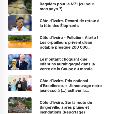
Requiem pour le N’Zi (ou pour
mon pays ?)
Côte d’Ivoire. Renard de retour à
la tête des Éléphants
Côte d’Ivoire - Pollution. Alerte !
Les orpailleurs privent d’eau
potable presque 200 000
habitants autour d’Agboville
Le montant choquant que
Infantino aurait gagné dans la
vente de la Coupe du monde
révélé
Côte d’Ivoire. Prix national
d’Excellence. « J’encourage notre
jeunesse à (…) cultiver la
compétence et l’intégrité »
(Alassane Ouattara
Côte d'Ivoire. Sur la route de
Bingerville, après pluies et
inondations (Reportage)