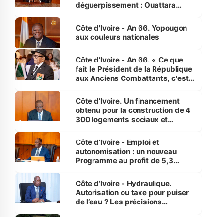
déguerpissement : Ouattara
assure du « strict respect de
l'Etat de droit pour préserver les
Côte d'Ivoire - An 66. Yopougon
vies humaines »
aux couleurs nationales
Côte d’Ivoire - An 66. « Ce que
fait le Président de la République
aux Anciens Combattants, c'est
inédit » (Cne Yassoungo Koné ®)
Côte d’Ivoire. Un financement
obtenu pour la construction de 4
300 logements sociaux et
économiques à Abidjan, Bouaké
et Yamoussoukro
Côte d’Ivoire - Emploi et
autonomisation : un nouveau
Programme au profit de 5,3
millions de jeunes
Côte d’Ivoire - Hydraulique.
Autorisation ou taxe pour puiser
de l’eau ? Les précisions
d’Assahoré