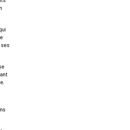
nts
n
qui
re
à ses
se
vant
e.
ans