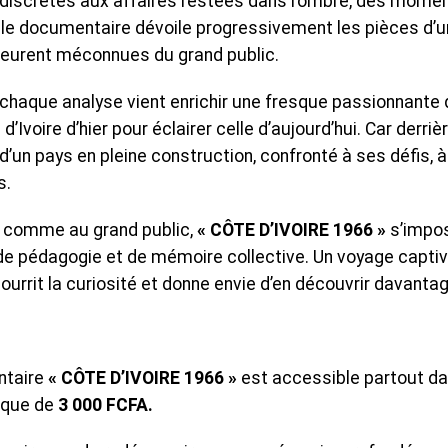
 discrètes aux affaires restées dans l’ombre, des mome
 le documentaire dévoile progressivement les pièces d’u
meurent méconnues du grand public.
haque analyse vient enrichir une fresque passionnante 
voire d’hier pour éclairer celle d’aujourd’hui. Car derriè
d’un pays en pleine construction, confronté à ses défis, 
s.
e comme au grand public,
« CÔTE D’IVOIRE 1966 »
s’impo
e pédagogie et de mémoire collective. Un voyage capti
rrit la curiosité et donne envie d’en découvrir davantag
ntaire
« CÔTE D’IVOIRE 1966 »
est accessible partout d
ique de
3 000 FCFA.