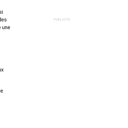
si
des
PUBLICITÉ
e une
ux
re