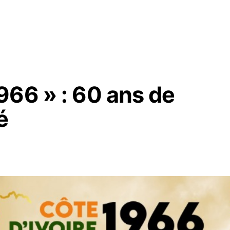
966 » : 60 ans de
é