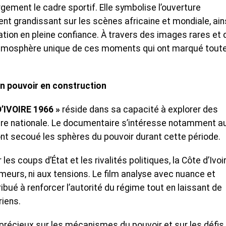
gement le cadre sportif. Elle symbolise l’ouverture
nt grandissant sur les scènes africaine et mondiale, ain
tion en pleine confiance. À travers des images rares et 
l’atmosphère unique de ces moments qui ont marqué tout
n pouvoir en construction
D’IVOIRE 1966 »
réside dans sa capacité à explorer des
toire nationale. Le documentaire s’intéresse notamment a
nt secoué les sphères du pouvoir durant cette période.
es coups d’État et les rivalités politiques, la Côte d’Ivoi
umeurs, ni aux tensions. Le film analyse avec nuance et
bué à renforcer l’autorité du régime tout en laissant de
iens.
 précieux sur les mécanismes du pouvoir et sur les défis