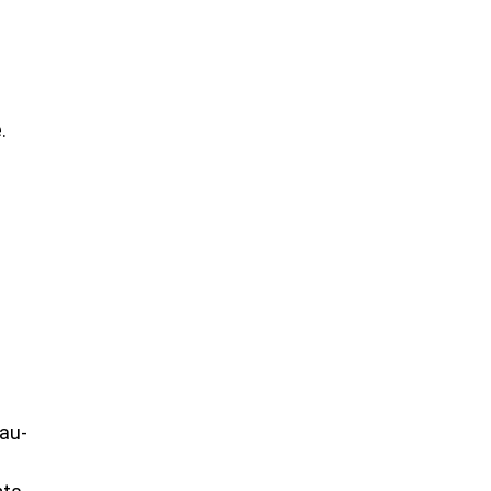
.
’au-