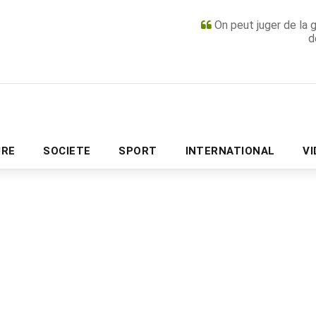
On peut juger de la 
d
PUBLICITÉ
URE
SOCIETE
SPORT
INTERNATIONAL
V