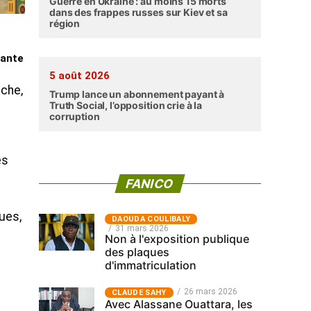
Guerre en Ukraine : au moins 15 morts
dans des frappes russes sur Kiev et sa
région
dante
5 août 2026
nche,
Trump lance un abonnement payant à
Truth Social, l’opposition crie à la
corruption
es
FANICO
ues,
‎DAOUDA COULIBALY
31 mars 2026
Non à l'exposition publique
des plaques
d'immatriculation
26 mars 2026
CLAUDE SAHY
Avec Alassane Ouattara, les