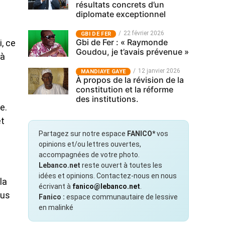
résultats concrets d’un
diplomate exceptionnel
22 février 2026
GBI DE FER
Gbi de Fer : « Raymonde
, ce
Goudou, je t’avais prévenue »
 à
12 janvier 2026
MANDIAYE GAYE
À propos de la révision de la
constitution et la réforme
des institutions.
e.
et
Partagez sur notre espace
FANICO*
vos
opinions et/ou lettres ouvertes,
accompagnées de votre photo.
Lebanco.net
reste ouvert à toutes les
idées et opinions. Contactez-nous en nous
la
écrivant à
fanico@lebanco.net
.
lus
Fanico :
espace communautaire de lessive
en malinké