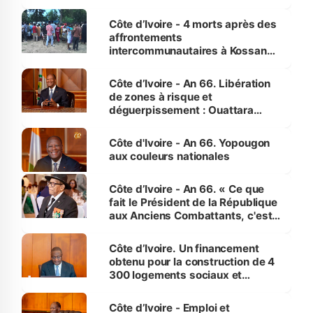
pour nous-mêmes et pour les
générations futures »
Côte d’Ivoire - 4 morts après des
affrontements
intercommunautaires à Kossandji
(Alepé) - Notre correspondant au
milieu des sinistrés
Côte d’Ivoire - An 66. Libération
de zones à risque et
déguerpissement : Ouattara
assure du « strict respect de
l'Etat de droit pour préserver les
Côte d'Ivoire - An 66. Yopougon
vies humaines »
aux couleurs nationales
Côte d’Ivoire - An 66. « Ce que
fait le Président de la République
aux Anciens Combattants, c'est
inédit » (Cne Yassoungo Koné ®)
Côte d’Ivoire. Un financement
obtenu pour la construction de 4
300 logements sociaux et
économiques à Abidjan, Bouaké
et Yamoussoukro
Côte d’Ivoire - Emploi et