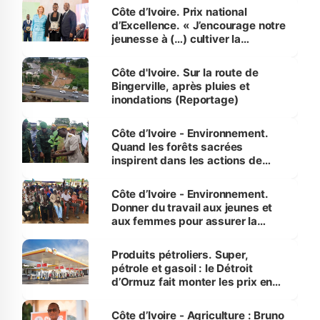
Côte d’Ivoire. Prix national
d’Excellence. « J’encourage notre
jeunesse à (…) cultiver la
compétence et l’intégrité »
(Alassane Ouattara
Côte d'Ivoire. Sur la route de
Bingerville, après pluies et
inondations (Reportage)
Côte d’Ivoire - Environnement.
Quand les forêts sacrées
inspirent dans les actions de
reboisement
Côte d’Ivoire - Environnement.
Donner du travail aux jeunes et
aux femmes pour assurer la
protection des espèces
menacées
Produits pétroliers. Super,
pétrole et gasoil : le Détroit
d’Ormuz fait monter les prix en
Côte d’Ivoire
Côte d’Ivoire - Agriculture : Bruno