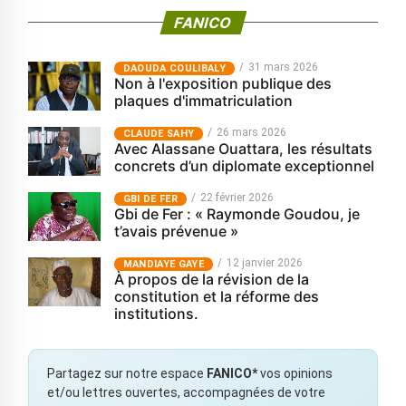
FANICO
31 mars 2026
‎DAOUDA COULIBALY
Non à l'exposition publique des
plaques d'immatriculation
26 mars 2026
CLAUDE SAHY
Avec Alassane Ouattara, les résultats
concrets d’un diplomate exceptionnel
22 février 2026
GBI DE FER
Gbi de Fer : « Raymonde Goudou, je
t’avais prévenue »
12 janvier 2026
MANDIAYE GAYE
À propos de la révision de la
constitution et la réforme des
institutions.
Partagez sur notre espace
FANICO*
vos opinions
et/ou lettres ouvertes, accompagnées de votre