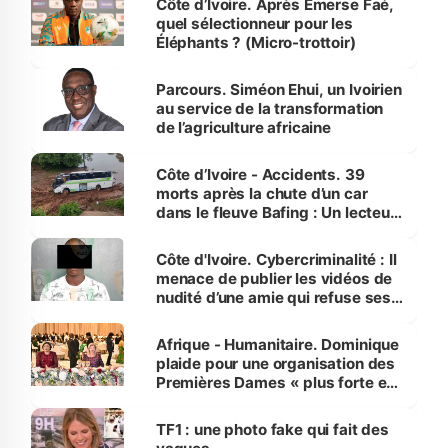
Côte d’Ivoire. Après Emerse Faé,
quel sélectionneur pour les
Éléphants ? (Micro-trottoir)
Parcours. Siméon Ehui, un Ivoirien
au service de la transformation
de l’agriculture africaine
Côte d’Ivoire - Accidents. 39
morts après la chute d’un car
dans le fleuve Bafing : Un lecteur
dénonce la légèreté du ministère
des Transports
Côte d'Ivoire. Cybercriminalité : Il
menace de publier les vidéos de
nudité d’une amie qui refuse ses
avances
Afrique - Humanitaire. Dominique
plaide pour une organisation des
Premières Dames « plus forte et
influente, dont l'impact s'affirme
sur la scène internationale »
TF1 : une photo fake qui fait des