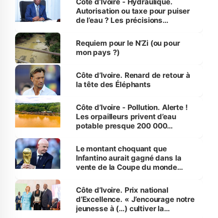
Côte d’Ivoire - Hydraulique.
Autorisation ou taxe pour puiser
de l’eau ? Les précisions
d’Assahoré
Requiem pour le N’Zi (ou pour
mon pays ?)
Côte d’Ivoire. Renard de retour à
la tête des Éléphants
Côte d’Ivoire - Pollution. Alerte !
Les orpailleurs privent d’eau
potable presque 200 000
habitants autour d’Agboville
Le montant choquant que
Infantino aurait gagné dans la
vente de la Coupe du monde
révélé
Côte d’Ivoire. Prix national
d’Excellence. « J’encourage notre
jeunesse à (…) cultiver la
compétence et l’intégrité »