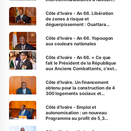
(Alepé) - Notre correspondant au
milieu des sinistrés
Côte d’Ivoire - An 66. Libération
de zones à risque et
déguerpissement : Ouattara
assure du « strict respect de
l'Etat de droit pour préserver les
Côte d'Ivoire - An 66. Yopougon
vies humaines »
aux couleurs nationales
Côte d’Ivoire - An 66. « Ce que
fait le Président de la République
aux Anciens Combattants, c'est
inédit » (Cne Yassoungo Koné ®)
Côte d’Ivoire. Un financement
obtenu pour la construction de 4
300 logements sociaux et
économiques à Abidjan, Bouaké
et Yamoussoukro
Côte d’Ivoire - Emploi et
autonomisation : un nouveau
Programme au profit de 5,3
millions de jeunes