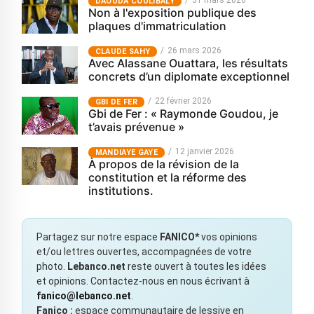
31 mars 2026
‎DAOUDA COULIBALY
Non à l'exposition publique des
plaques d'immatriculation
26 mars 2026
CLAUDE SAHY
Avec Alassane Ouattara, les résultats
concrets d’un diplomate exceptionnel
22 février 2026
GBI DE FER
Gbi de Fer : « Raymonde Goudou, je
t’avais prévenue »
12 janvier 2026
MANDIAYE GAYE
À propos de la révision de la
constitution et la réforme des
institutions.
Partagez sur notre espace
FANICO*
vos opinions
et/ou lettres ouvertes, accompagnées de votre
photo.
Lebanco.net
reste ouvert à toutes les idées
et opinions. Contactez-nous en nous écrivant à
fanico@lebanco.net
.
Fanico :
espace communautaire de lessive en