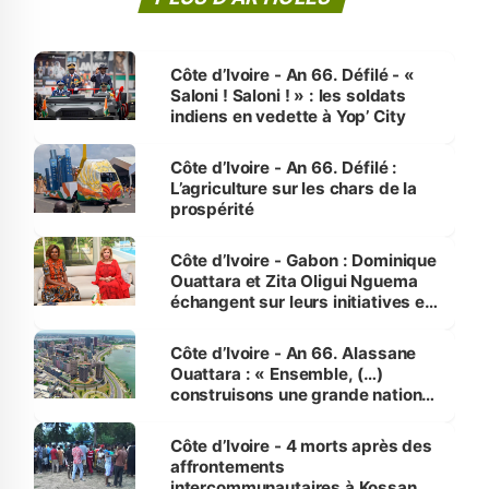
Côte d’Ivoire - An 66. Défilé - «
Saloni ! Saloni ! » : les soldats
indiens en vedette à Yop’ City
Côte d’Ivoire - An 66. Défilé :
L’agriculture sur les chars de la
prospérité
Côte d’Ivoire - Gabon : Dominique
Ouattara et Zita Oligui Nguema
échangent sur leurs initiatives en
faveur des femmes et des
enfants
Côte d’Ivoire - An 66. Alassane
Ouattara : « Ensemble, (…)
construisons une grande nation
pour nous-mêmes et pour les
générations futures »
Côte d’Ivoire - 4 morts après des
affrontements
intercommunautaires à Kossandji