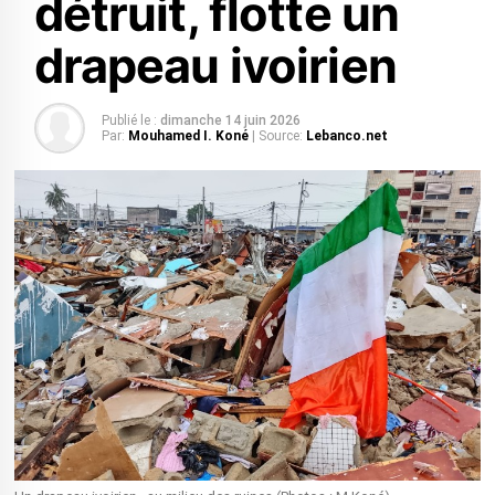
détruit, flotte un
drapeau ivoirien
Publié le :
dimanche 14 juin 2026
Par:
Mouhamed I. Koné
| Source:
Lebanco.net