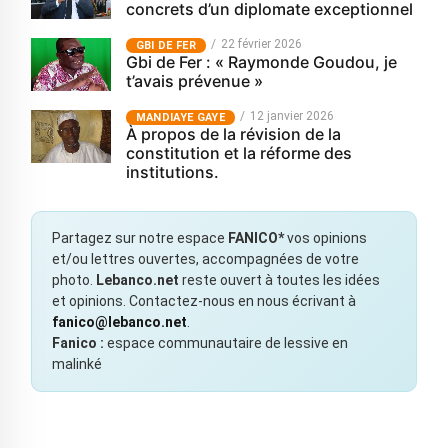
concrets d’un diplomate exceptionnel
22 février 2026
GBI DE FER
Gbi de Fer : « Raymonde Goudou, je
t’avais prévenue »
12 janvier 2026
MANDIAYE GAYE
À propos de la révision de la
constitution et la réforme des
institutions.
Partagez sur notre espace
FANICO*
vos opinions
et/ou lettres ouvertes, accompagnées de votre
photo.
Lebanco.net
reste ouvert à toutes les idées
et opinions. Contactez-nous en nous écrivant à
fanico@lebanco.net
.
Fanico :
espace communautaire de lessive en
malinké