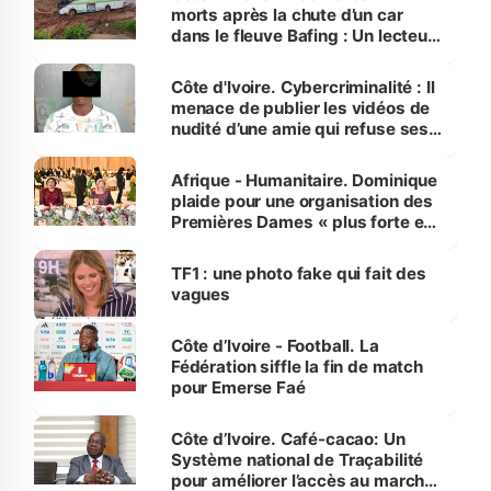
morts après la chute d’un car
dans le fleuve Bafing : Un lecteur
dénonce la légèreté du ministère
des Transports
Côte d'Ivoire. Cybercriminalité : Il
menace de publier les vidéos de
nudité d’une amie qui refuse ses
avances
Afrique - Humanitaire. Dominique
plaide pour une organisation des
Premières Dames « plus forte et
influente, dont l'impact s'affirme
sur la scène internationale »
TF1 : une photo fake qui fait des
vagues
Côte d’Ivoire - Football. La
Fédération siffle la fin de match
pour Emerse Faé
Côte d’Ivoire. Café-cacao: Un
Système national de Traçabilité
pour améliorer l’accès au marché