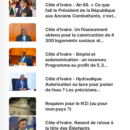
Côte d’Ivoire - An 66. « Ce que
fait le Président de la République
aux Anciens Combattants, c'est
inédit » (Cne Yassoungo Koné ®)
Côte d’Ivoire. Un financement
obtenu pour la construction de 4
300 logements sociaux et
économiques à Abidjan, Bouaké
et Yamoussoukro
Côte d’Ivoire - Emploi et
autonomisation : un nouveau
Programme au profit de 5,3
millions de jeunes
Côte d’Ivoire - Hydraulique.
Autorisation ou taxe pour puiser
de l’eau ? Les précisions
d’Assahoré
Requiem pour le N’Zi (ou pour
mon pays ?)
Côte d’Ivoire. Renard de retour à
la tête des Éléphants