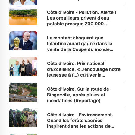
Côte d’Ivoire - Pollution. Alerte !
Les orpailleurs privent d’eau
potable presque 200 000
habitants autour d’Agboville
Le montant choquant que
Infantino aurait gagné dans la
vente de la Coupe du monde
révélé
Côte d’Ivoire. Prix national
d’Excellence. « J’encourage notre
jeunesse à (…) cultiver la
compétence et l’intégrité »
(Alassane Ouattara
Côte d'Ivoire. Sur la route de
Bingerville, après pluies et
inondations (Reportage)
Côte d’Ivoire - Environnement.
Quand les forêts sacrées
inspirent dans les actions de
reboisement