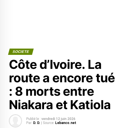
SOCIETE
Côte d’Ivoire. La
route a encore tué
: 8 morts entre
Niakara et Katiola
Publié le :
vendredi 12 juin 2026
Par:
D. D.
| Source:
Lebanco.net