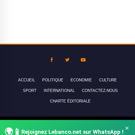
ACCUEIL
POLITIQUE
ECONOMIE
CULTURE
SPORT
INTERNATIONAL
CONTACTEZ-NOUS
CHARTE ÉDITORIALE
Copyright © 2010-2026 lebanco.net - Tous droits de reproduction
×
🌍📱
réservés - All rights reserved.
Rejoignez Lebanco.net sur WhatsApp !