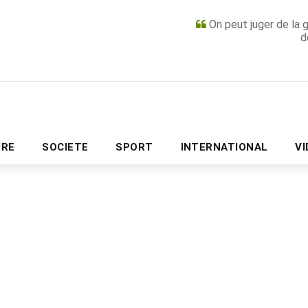
On peut juger de la 
d
PUBLICITÉ
URE
SOCIETE
SPORT
INTERNATIONAL
V