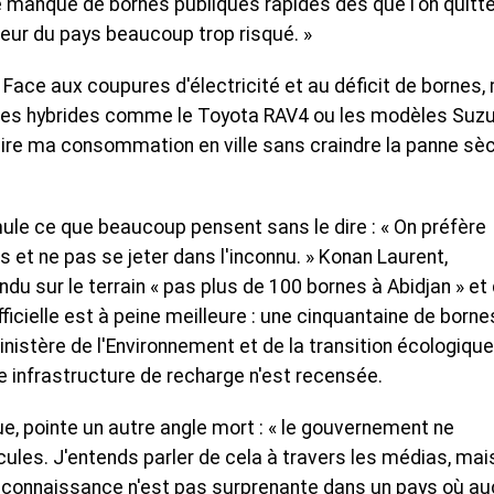
 le manque de bornes publiques rapides dès que l'on quitt
érieur du pays beaucoup trop risqué. »
 Face aux coupures d'électricité et au déficit de bornes,
ules hybrides comme le Toyota RAV4 ou les modèles Suzu
duire ma consommation en ville sans craindre la panne sè
mule ce que beaucoup pensent sans le dire : « On préfère
 et ne pas se jeter dans l'inconnu. » Konan Laurent,
ndu sur le terrain « pas plus de 100 bornes à Abidjan » et 
fficielle est à peine meilleure : une cinquantaine de borne
inistère de l'Environnement et de la transition écologique
 infrastructure de recharge n'est recensée.
, pointe un autre angle mort : « le gouvernement ne
les. J'entends parler de cela à travers les médias, mai
méconnaissance n'est pas surprenante dans un pays où a