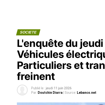
SOCIETE
L'enquête du jeudi 
Véhicules électriqu
Particuliers et tr
freinent
Publié le :
jeudi 11 juin 2026
Par:
Doutchin Diarra
| Source:
Lebanco.net