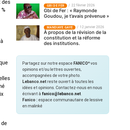
t des
22 février 2026
GBI DE FER
0 %
Gbi de Fer : « Raymonde
Goudou, je t’avais prévenue »
12 janvier 2026
MANDIAYE GAYE
À propos de la révision de la
constitution et la réforme
 à
des institutions.
ique
Partagez sur notre espace
FANICO*
vos
opinions et/ou lettres ouvertes,
accompagnées de votre photo.
elles
Lebanco.net
reste ouvert à toutes les
ché
idées et opinions. Contactez-nous en nous
ix
écrivant à
fanico@lebanco.net
.
Fanico :
espace communautaire de lessive
en malinké
 de