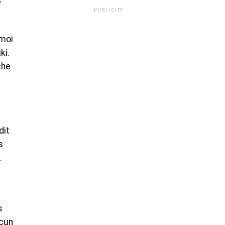
e
PUBLICITÉ
 moi
ki.
che
dit
s
.
s
ucun