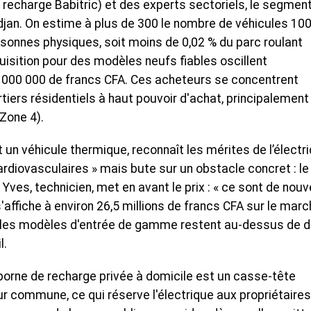
recharge Babitric) et des experts sectoriels, le segmen
idjan. On estime à plus de 300 le nombre de véhicules 10
sonnes physiques, soit moins de 0,02 % du parc roulant
quisition pour des modèles neufs fiables oscillent
 000 000 de francs CFA. Ces acheteurs se concentrent
iers résidentiels à haut pouvoir d'achat, principalement
(Zone 4).
t un véhicule thermique, reconnaît les mérites de l’électr
rdiovasculaires » mais bute sur un obstacle concret : le
es, technicien, met en avant le prix : « ce sont de nouv
'affiche à environ 26,5 millions de francs CFA sur le mar
4 ; les modèles d'entrée de gamme restent au-dessus de d
l.
e borne de recharge privée à domicile est un casse-tête
 commune, ce qui réserve l'électrique aux propriétaires