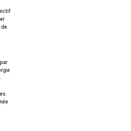
ectif
ier
 de
 par
ergie
s
es.
onée