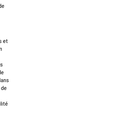
de
s et
n
is
de
dans
s de
lité