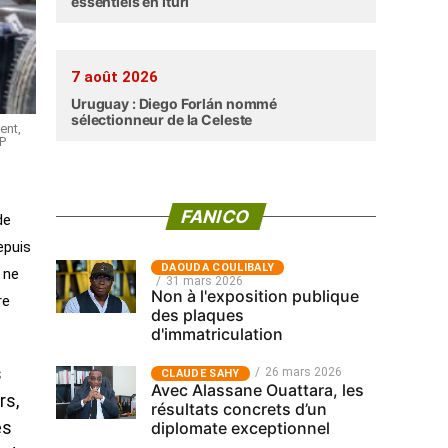
essentiels en Ituri
7 août 2026
Uruguay : Diego Forlán nommé
sélectionneur de la Celeste
ent,
IP
FANICO
de
epuis
‎DAOUDA COULIBALY
 ne
31 mars 2026
Non à l'exposition publique
re
des plaques
d'immatriculation
s
26 mars 2026
CLAUDE SAHY
Avec Alassane Ouattara, les
rs,
résultats concrets d’un
diplomate exceptionnel
es