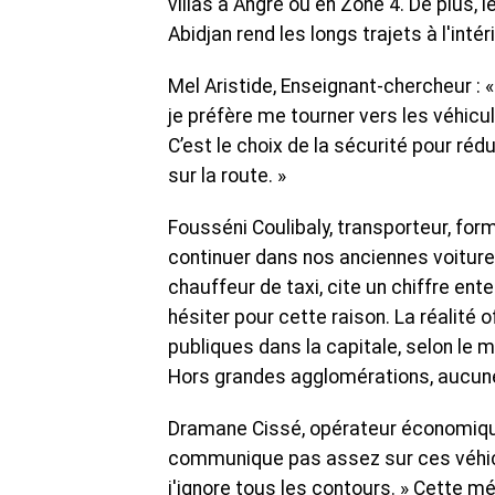
villas à Angré ou en Zone 4. De plus,
Abidjan rend les longs trajets à l'int
Mel Aristide, Enseignant-chercheur : «
je préfère me tourner vers les véhic
C’est le choix de la sécurité pour ré
sur la route. »
Fousséni Coulibaly, transporteur, for
continuer dans nos anciennes voitures
chauffeur de taxi, cite un chiffre ente
hésiter pour cette raison. La réalité o
publiques dans la capitale, selon le m
Hors grandes agglomérations, aucune
Dramane Cissé, opérateur économique
communique pas assez sur ces véhicu
j'ignore tous les contours. » Cette 