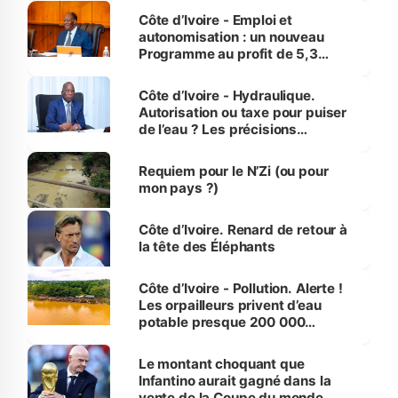
et Yamoussoukro
Côte d’Ivoire - Emploi et
autonomisation : un nouveau
Programme au profit de 5,3
millions de jeunes
Côte d’Ivoire - Hydraulique.
Autorisation ou taxe pour puiser
de l’eau ? Les précisions
d’Assahoré
Requiem pour le N’Zi (ou pour
mon pays ?)
Côte d’Ivoire. Renard de retour à
la tête des Éléphants
Côte d’Ivoire - Pollution. Alerte !
Les orpailleurs privent d’eau
potable presque 200 000
habitants autour d’Agboville
Le montant choquant que
Infantino aurait gagné dans la
vente de la Coupe du monde