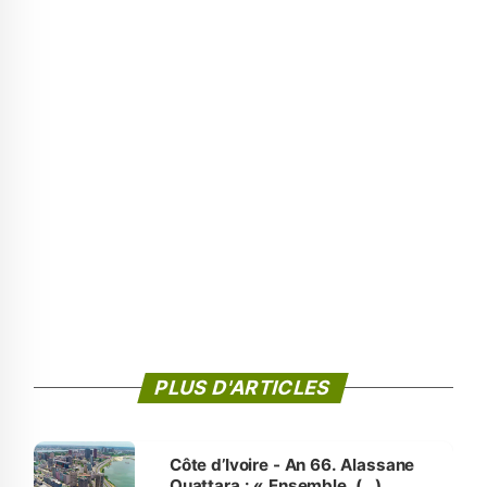
PLUS D'ARTICLES
Côte d’Ivoire - An 66. Alassane
Ouattara : « Ensemble, (…)