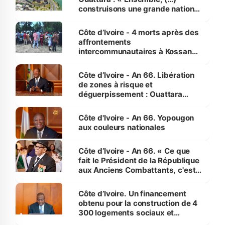
construisons une grande nation
pour nous-mêmes et pour les
générations futures »
Côte d’Ivoire - 4 morts après des
affrontements
intercommunautaires à Kossandji
(Alepé) - Notre correspondant au
milieu des sinistrés
Côte d’Ivoire - An 66. Libération
de zones à risque et
déguerpissement : Ouattara
assure du « strict respect de
l'Etat de droit pour préserver les
Côte d'Ivoire - An 66. Yopougon
vies humaines »
aux couleurs nationales
Côte d’Ivoire - An 66. « Ce que
fait le Président de la République
aux Anciens Combattants, c'est
inédit » (Cne Yassoungo Koné ®)
Côte d’Ivoire. Un financement
obtenu pour la construction de 4
300 logements sociaux et
économiques à Abidjan, Bouaké