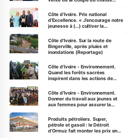
révélé
Côte d’Ivoire. Prix national
d’Excellence. « J’encourage notre
jeunesse à (…) cultiver la
compétence et l’intégrité »
(Alassane Ouattara
Côte d'Ivoire. Sur la route de
Bingerville, après pluies et
inondations (Reportage)
Côte d’Ivoire - Environnement.
Quand les forêts sacrées
inspirent dans les actions de
reboisement
Côte d’Ivoire - Environnement.
Donner du travail aux jeunes et
aux femmes pour assurer la
protection des espèces
menacées
Produits pétroliers. Super,
pétrole et gasoil : le Détroit
d’Ormuz fait monter les prix en
Côte d’Ivoire