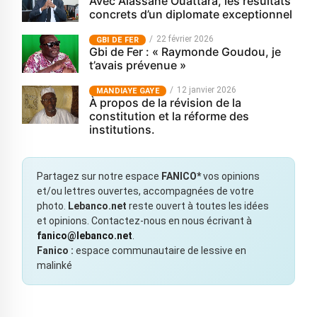
Avec Alassane Ouattara, les résultats
concrets d’un diplomate exceptionnel
22 février 2026
GBI DE FER
Gbi de Fer : « Raymonde Goudou, je
t’avais prévenue »
12 janvier 2026
MANDIAYE GAYE
À propos de la révision de la
constitution et la réforme des
institutions.
Partagez sur notre espace
FANICO*
vos opinions
et/ou lettres ouvertes, accompagnées de votre
photo.
Lebanco.net
reste ouvert à toutes les idées
et opinions. Contactez-nous en nous écrivant à
fanico@lebanco.net
.
Fanico :
espace communautaire de lessive en
malinké