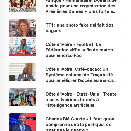
Afrique - Humanitaire. Dominique
plaide pour une organisation des
Premières Dames « plus forte et
influente, dont l'impact s'affirme
sur la scène internationale »
TF1 : une photo fake qui fait des
vagues
Côte d’Ivoire - Football. La
Fédération siffle la fin de match
pour Emerse Faé
Côte d’Ivoire. Café-cacao: Un
Système national de Traçabilité
pour améliorer l’accès au marché
international
Côte d'Ivoire - Etats-Unis : Trente
jeunes Ivoiriens formés à
l'intelligence artificielle
Charles Blé Goudé « Il faut qu’on
comprenne que la politique, ce
n’est pas la guerre »