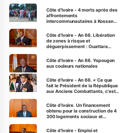
pour nous-mêmes et pour les
générations futures »
Côte d’Ivoire - 4 morts après des
affrontements
intercommunautaires à Kossandji
(Alepé) - Notre correspondant au
milieu des sinistrés
Côte d’Ivoire - An 66. Libération
de zones à risque et
déguerpissement : Ouattara
assure du « strict respect de
l'Etat de droit pour préserver les
Côte d'Ivoire - An 66. Yopougon
vies humaines »
aux couleurs nationales
Côte d’Ivoire - An 66. « Ce que
fait le Président de la République
aux Anciens Combattants, c'est
inédit » (Cne Yassoungo Koné ®)
Côte d’Ivoire. Un financement
obtenu pour la construction de 4
300 logements sociaux et
économiques à Abidjan, Bouaké
et Yamoussoukro
Côte d’Ivoire - Emploi et