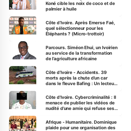
Koné cible les noix de coco et de
palmier à huile
Côte d’Ivoire. Après Emerse Faé,
quel sélectionneur pour les
Éléphants ? (Micro-trottoir)
Parcours. Siméon Ehui, un Ivoirien
au service de la transformation
de l’agriculture africaine
Côte d’Ivoire - Accidents. 39
morts après la chute d’un car
dans le fleuve Bafing : Un lecteur
dénonce la légèreté du ministère
des Transports
Côte d'Ivoire. Cybercriminalité : Il
menace de publier les vidéos de
nudité d’une amie qui refuse ses
avances
Afrique - Humanitaire. Dominique
plaide pour une organisation des