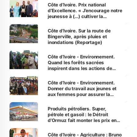
Côte d’Ivoire. Prix national
d’Excellence. « J’encourage notre
jeunesse à (…) cultiver la
compétence et l’intégrité »
(Alassane Ouattara
Côte d'Ivoire. Sur la route de
Bingerville, après pluies et
inondations (Reportage)
Côte d’Ivoire - Environnement.
Quand les forêts sacrées
inspirent dans les actions de
reboisement
Côte d’Ivoire - Environnement.
Donner du travail aux jeunes et
aux femmes pour assurer la
protection des espèces
menacées
Produits pétroliers. Super,
pétrole et gasoil : le Détroit
d’Ormuz fait monter les prix en
Côte d’Ivoire
Côte d’Ivoire - Agriculture : Bruno