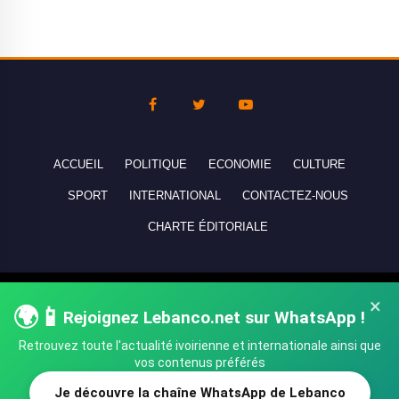
ACCUEIL
POLITIQUE
ECONOMIE
CULTURE
SPORT
INTERNATIONAL
CONTACTEZ-NOUS
CHARTE ÉDITORIALE
Copyright © 2010-2026 lebanco.net - Tous droits de reproduction
×
🌍📱
réservés - All rights reserved.
Rejoignez Lebanco.net sur WhatsApp !
Retrouvez toute l'actualité ivoirienne et internationale ainsi que
vos contenus préférés
Je découvre la chaîne WhatsApp de Lebanco