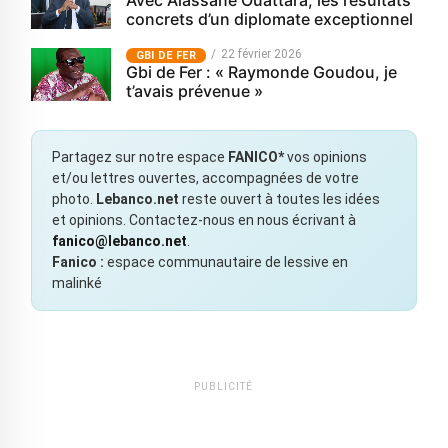
concrets d’un diplomate exceptionnel
22 février 2026
GBI DE FER
Gbi de Fer : « Raymonde Goudou, je
t’avais prévenue »
Partagez sur notre espace
FANICO*
vos opinions
et/ou lettres ouvertes, accompagnées de votre
photo.
Lebanco.net
reste ouvert à toutes les idées
et opinions. Contactez-nous en nous écrivant à
fanico@lebanco.net
.
Fanico :
espace communautaire de lessive en
malinké
PUBLICITÉ