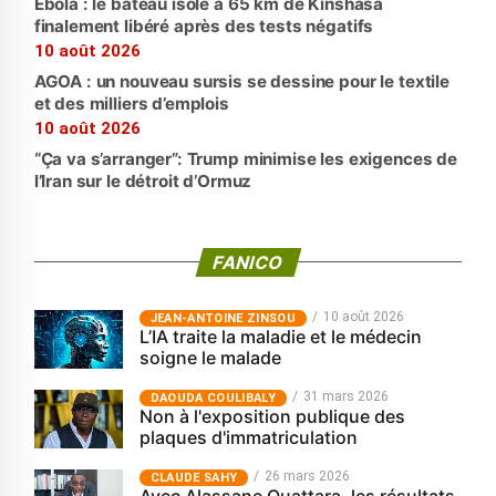
Ebola : le bateau isolé à 65 km de Kinshasa
finalement libéré après des tests négatifs
10 août 2026
AGOA : un nouveau sursis se dessine pour le textile
et des milliers d’emplois
10 août 2026
“Ça va s’arranger”: Trump minimise les exigences de
l’Iran sur le détroit d’Ormuz
FANICO
10 août 2026
JEAN-ANTOINE ZINSOU
L’IA traite la maladie et le médecin
soigne le malade
31 mars 2026
‎DAOUDA COULIBALY
Non à l'exposition publique des
plaques d'immatriculation
26 mars 2026
CLAUDE SAHY
Avec Alassane Ouattara, les résultats