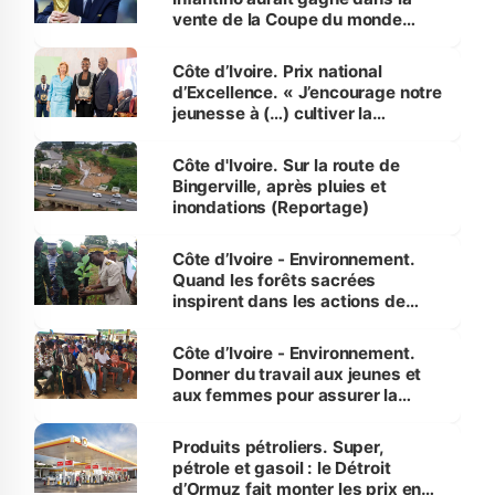
vente de la Coupe du monde
révélé
Côte d’Ivoire. Prix national
d’Excellence. « J’encourage notre
jeunesse à (…) cultiver la
compétence et l’intégrité »
(Alassane Ouattara
Côte d'Ivoire. Sur la route de
Bingerville, après pluies et
inondations (Reportage)
Côte d’Ivoire - Environnement.
Quand les forêts sacrées
inspirent dans les actions de
reboisement
Côte d’Ivoire - Environnement.
Donner du travail aux jeunes et
aux femmes pour assurer la
protection des espèces
menacées
Produits pétroliers. Super,
pétrole et gasoil : le Détroit
d’Ormuz fait monter les prix en