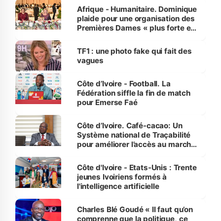
Afrique - Humanitaire. Dominique
plaide pour une organisation des
Premières Dames « plus forte et
influente, dont l'impact s'affirme
sur la scène internationale »
TF1 : une photo fake qui fait des
vagues
Côte d’Ivoire - Football. La
Fédération siffle la fin de match
pour Emerse Faé
Côte d’Ivoire. Café-cacao: Un
Système national de Traçabilité
pour améliorer l’accès au marché
international
Côte d'Ivoire - Etats-Unis : Trente
jeunes Ivoiriens formés à
l'intelligence artificielle
Charles Blé Goudé « Il faut qu’on
comprenne que la politique, ce