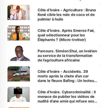
Côte d’Ivoire
Côte d’Ivoire - Agriculture : Bruno
Koné cible les noix de coco et de
palmier à huile
Côte d’Ivoire. Après Emerse Faé,
quel sélectionneur pour les
Éléphants ? (Micro-trottoir)
Parcours. Siméon Ehui, un Ivoirien
au service de la transformation
de l’agriculture africaine
Côte d’Ivoire - Accidents. 39
morts après la chute d’un car
dans le fleuve Bafing : Un lecteur
dénonce la légèreté du ministère
des Transports
Côte d'Ivoire. Cybercriminalité : Il
menace de publier les vidéos de
nudité d’une amie qui refuse ses
avances