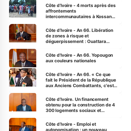
générations futures »
Côte d’Ivoire - 4 morts après des
affrontements
intercommunautaires à Kossandji
(Alepé) - Notre correspondant au
milieu des sinistrés
Côte d’Ivoire - An 66. Libération
de zones à risque et
déguerpissement : Ouattara
assure du « strict respect de
l'Etat de droit pour préserver les
Côte d'Ivoire - An 66. Yopougon
vies humaines »
aux couleurs nationales
Côte d’Ivoire - An 66. « Ce que
fait le Président de la République
aux Anciens Combattants, c'est
inédit » (Cne Yassoungo Koné ®)
Côte d’Ivoire. Un financement
obtenu pour la construction de 4
300 logements sociaux et
économiques à Abidjan, Bouaké
et Yamoussoukro
Côte d’Ivoire - Emploi et
autonomisation : un nouveau