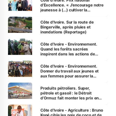
Côte d’Ivoire. Prix national
d’Excellence. « J’encourage notre
jeunesse à (…) cultiver la
compétence et l’intégrité »
(Alassane Ouattara
Côte d'Ivoire. Sur la route de
Bingerville, après pluies et
inondations (Reportage)
Côte d’Ivoire - Environnement.
Quand les forêts sacrées
inspirent dans les actions de
reboisement
Côte d’Ivoire - Environnement.
Donner du travail aux jeunes et
aux femmes pour assurer la
protection des espèces
menacées
Produits pétroliers. Super,
pétrole et gasoil : le Détroit
d’Ormuz fait monter les prix en
Côte d’Ivoire
Côte d’Ivoire - Agriculture : Bruno
Koné cible les noix de coco et de