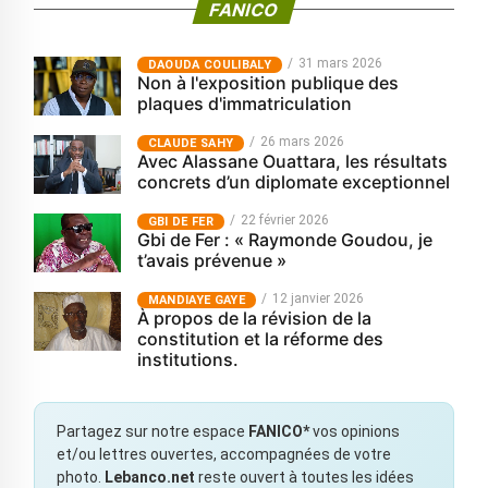
FANICO
31 mars 2026
‎DAOUDA COULIBALY
Non à l'exposition publique des
plaques d'immatriculation
26 mars 2026
CLAUDE SAHY
Avec Alassane Ouattara, les résultats
concrets d’un diplomate exceptionnel
22 février 2026
GBI DE FER
Gbi de Fer : « Raymonde Goudou, je
t’avais prévenue »
12 janvier 2026
MANDIAYE GAYE
À propos de la révision de la
constitution et la réforme des
institutions.
Partagez sur notre espace
FANICO*
vos opinions
et/ou lettres ouvertes, accompagnées de votre
photo.
Lebanco.net
reste ouvert à toutes les idées