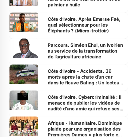
palmier à huile
Côte d’Ivoire. Après Emerse Faé,
quel sélectionneur pour les
Éléphants ? (Micro-trottoir)
Parcours. Siméon Ehui, un Ivoirien
au service de la transformation
de l’agriculture africaine
Côte d’Ivoire - Accidents. 39
morts après la chute d’un car
dans le fleuve Bafing : Un lecteur
dénonce la légèreté du ministère
des Transports
Côte d'Ivoire. Cybercriminalité : Il
menace de publier les vidéos de
nudité d’une amie qui refuse ses
avances
Afrique - Humanitaire. Dominique
plaide pour une organisation des
Premières Dames « plus forte et