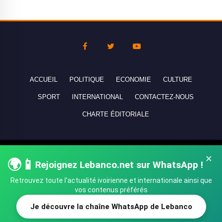
ACCUEIL
POLITIQUE
ECONOMIE
CULTURE
SPORT
INTERNATIONAL
CONTACTEZ-NOUS
CHARTE ÉDITORIALE
Copyright © 2010-2026 lebanco.net - Tous droits de reproduction
×
🌍📱
réservés - All rights reserved.
Rejoignez Lebanco.net sur WhatsApp !
Retrouvez toute l'actualité ivoirienne et internationale ainsi que
vos contenus préférés
Je découvre la chaîne WhatsApp de Lebanco
SHARE
TWEET