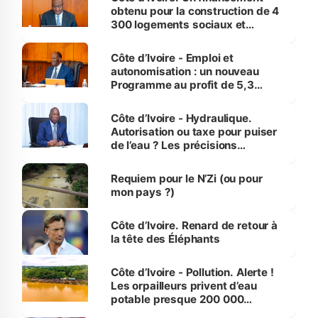
obtenu pour la construction de 4
300 logements sociaux et
économiques à Abidjan, Bouaké
et Yamoussoukro
Côte d’Ivoire - Emploi et
autonomisation : un nouveau
Programme au profit de 5,3
millions de jeunes
Côte d’Ivoire - Hydraulique.
Autorisation ou taxe pour puiser
de l’eau ? Les précisions
d’Assahoré
Requiem pour le N’Zi (ou pour
mon pays ?)
Côte d’Ivoire. Renard de retour à
la tête des Éléphants
Côte d’Ivoire - Pollution. Alerte !
Les orpailleurs privent d’eau
potable presque 200 000
habitants autour d’Agboville