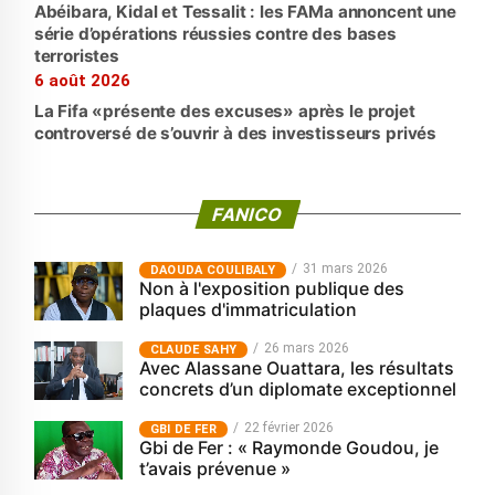
Abéibara, Kidal et Tessalit : les FAMa annoncent une
série d’opérations réussies contre des bases
terroristes
6 août 2026
La Fifa «présente des excuses» après le projet
controversé de s’ouvrir à des investisseurs privés
FANICO
31 mars 2026
‎DAOUDA COULIBALY
Non à l'exposition publique des
plaques d'immatriculation
26 mars 2026
CLAUDE SAHY
Avec Alassane Ouattara, les résultats
concrets d’un diplomate exceptionnel
22 février 2026
GBI DE FER
Gbi de Fer : « Raymonde Goudou, je
t’avais prévenue »