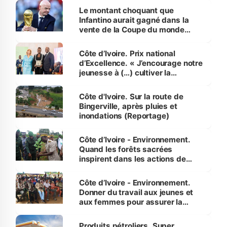
Le montant choquant que
Infantino aurait gagné dans la
vente de la Coupe du monde
révélé
Côte d’Ivoire. Prix national
d’Excellence. « J’encourage notre
jeunesse à (…) cultiver la
compétence et l’intégrité »
(Alassane Ouattara
Côte d'Ivoire. Sur la route de
Bingerville, après pluies et
inondations (Reportage)
Côte d’Ivoire - Environnement.
Quand les forêts sacrées
inspirent dans les actions de
reboisement
Côte d’Ivoire - Environnement.
Donner du travail aux jeunes et
aux femmes pour assurer la
protection des espèces
menacées
Produits pétroliers. Super,