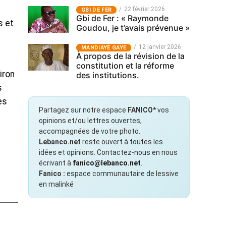
22 février 2026
GBI DE FER
Gbi de Fer : « Raymonde
s et
Goudou, je t’avais prévenue »
-
12 janvier 2026
MANDIAYE GAYE
À propos de la révision de la
constitution et la réforme
iron
des institutions.
s
es
Partagez sur notre espace
FANICO*
vos
opinions et/ou lettres ouvertes,
accompagnées de votre photo.
Lebanco.net
reste ouvert à toutes les
idées et opinions. Contactez-nous en nous
écrivant à
fanico@lebanco.net
.
Fanico :
espace communautaire de lessive
en malinké