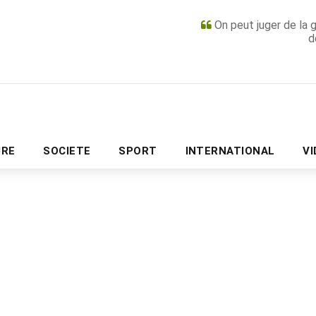
On peut juger de la 
d
PUBLICITÉ
URE
SOCIETE
SPORT
INTERNATIONAL
V