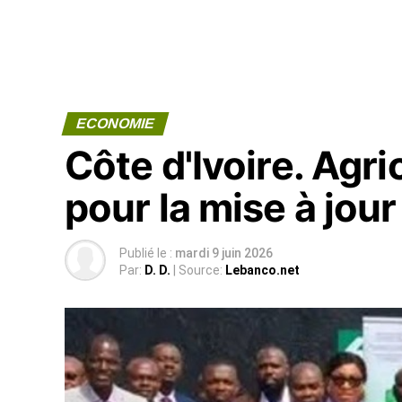
ECONOMIE
Côte d'Ivoire. Agri
pour la mise à jour
Publié le :
mardi 9 juin 2026
Par:
D. D.
| Source:
Lebanco.net