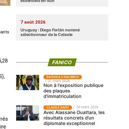
essentiels en Ituri
7 août 2026
Uruguay : Diego Forlán nommé
pants
sélectionneur de la Celeste
5,28
FANICO
),
‎DAOUDA COULIBALY
31 mars 2026
Non à l'exposition publique
des plaques
d'immatriculation
26 mars 2026
CLAUDE SAHY
Avec Alassane Ouattara, les
résultats concrets d’un
rrés
diplomate exceptionnel
ire