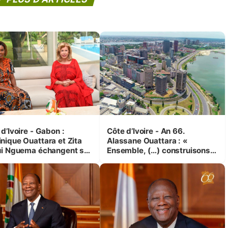
d’Ivoire - Gabon :
Côte d’Ivoire - An 66.
nique Ouattara et Zita
Alassane Ouattara : «
ui Nguema échangent sur
Ensemble, (…) construisons
 initiatives en faveur des
une grande nation pour nous-
es et des enfants
mêmes et pour les
générations futures »