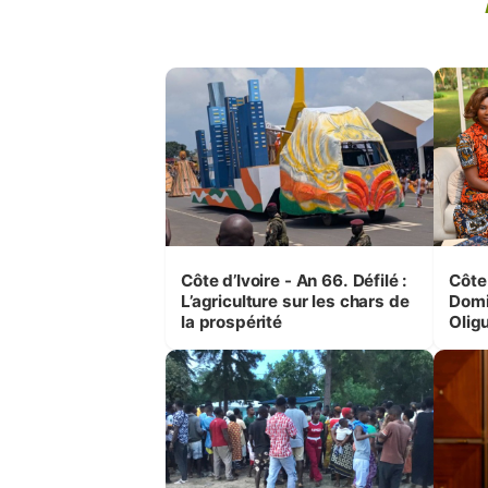
Côte d’Ivoire - An 66. Défilé :
Côte 
L’agriculture sur les chars de
Domi
la prospérité
Olig
leurs
femm