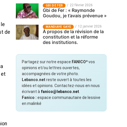
22 février 2026
GBI DE FER
Gbi de Fer : « Raymonde
Goudou, je t’avais prévenue »
 le
12 janvier 2026
MANDIAYE GAYE
À propos de la révision de la
st de
constitution et la réforme
des institutions.
Partagez sur notre espace
FANICO*
vos
na
opinions et/ou lettres ouvertes,
 et
accompagnées de votre photo.
Lebanco.net
reste ouvert à toutes les
idées et opinions. Contactez-nous en nous
écrivant à
fanico@lebanco.net
.
Fanico :
espace communautaire de lessive
en malinké
nion