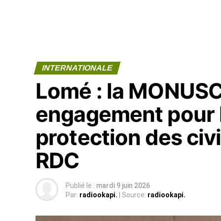
INTERNATIONALE
Lomé : la MONUSC
engagement pour la
protection des civi
RDC
Publié le :
mardi 9 juin 2026
Par:
radiookapi.
| Source:
radiookapi.