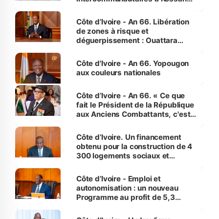
(Alepé) - Notre correspondant au
milieu des sinistrés
Côte d’Ivoire - An 66. Libération
de zones à risque et
déguerpissement : Ouattara
assure du « strict respect de
l'Etat de droit pour préserver les
Côte d'Ivoire - An 66. Yopougon
vies humaines »
aux couleurs nationales
Côte d’Ivoire - An 66. « Ce que
fait le Président de la République
aux Anciens Combattants, c'est
inédit » (Cne Yassoungo Koné ®)
Côte d’Ivoire. Un financement
obtenu pour la construction de 4
300 logements sociaux et
économiques à Abidjan, Bouaké
et Yamoussoukro
Côte d’Ivoire - Emploi et
autonomisation : un nouveau
Programme au profit de 5,3
millions de jeunes