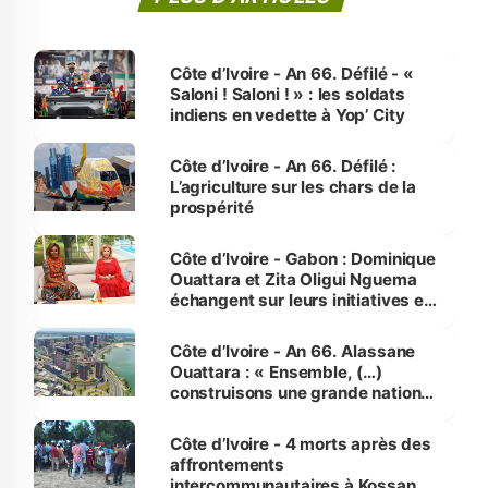
Côte d’Ivoire - An 66. Défilé - «
Saloni ! Saloni ! » : les soldats
indiens en vedette à Yop’ City
Côte d’Ivoire - An 66. Défilé :
L’agriculture sur les chars de la
prospérité
Côte d’Ivoire - Gabon : Dominique
Ouattara et Zita Oligui Nguema
échangent sur leurs initiatives en
faveur des femmes et des
enfants
Côte d’Ivoire - An 66. Alassane
Ouattara : « Ensemble, (…)
construisons une grande nation
pour nous-mêmes et pour les
générations futures »
Côte d’Ivoire - 4 morts après des
affrontements
intercommunautaires à Kossandji