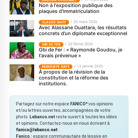
‎DAOUDA COULIBALY
Non à l'exposition publique des
plaques d'immatriculation
26 mars 2026
CLAUDE SAHY
Avec Alassane Ouattara, les résultats
concrets d’un diplomate exceptionnel
22 février 2026
GBI DE FER
Gbi de Fer : « Raymonde Goudou, je
t’avais prévenue »
12 janvier 2026
MANDIAYE GAYE
À propos de la révision de la
constitution et la réforme des
institutions.
Partagez sur notre espace
FANICO*
vos opinions
et/ou lettres ouvertes, accompagnées de votre
photo.
Lebanco.net
reste ouvert à toutes les idées
et opinions. Contactez-nous en nous écrivant à
fanico@lebanco.net
.
Fanico :
espace communautaire de lessive en