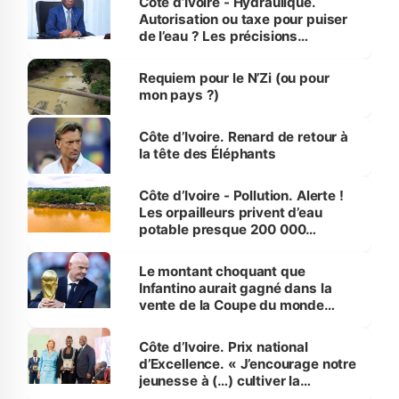
Côte d’Ivoire - Hydraulique.
Autorisation ou taxe pour puiser
de l’eau ? Les précisions
d’Assahoré
Requiem pour le N’Zi (ou pour
mon pays ?)
Côte d’Ivoire. Renard de retour à
la tête des Éléphants
Côte d’Ivoire - Pollution. Alerte !
Les orpailleurs privent d’eau
potable presque 200 000
habitants autour d’Agboville
Le montant choquant que
Infantino aurait gagné dans la
vente de la Coupe du monde
révélé
Côte d’Ivoire. Prix national
d’Excellence. « J’encourage notre
jeunesse à (…) cultiver la
compétence et l’intégrité »