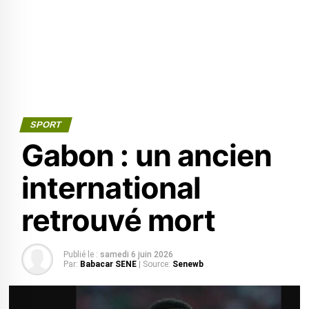
SPORT
Gabon : un ancien
international
retrouvé mort
Publié le :
samedi 6 juin 2026
Par:
Babacar SENE
| Source:
Senewb