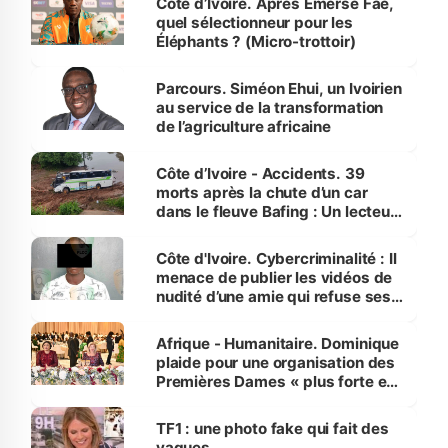
Côte d’Ivoire. Après Emerse Faé,
quel sélectionneur pour les
Éléphants ? (Micro-trottoir)
Parcours. Siméon Ehui, un Ivoirien
au service de la transformation
de l’agriculture africaine
Côte d’Ivoire - Accidents. 39
morts après la chute d’un car
dans le fleuve Bafing : Un lecteur
dénonce la légèreté du ministère
des Transports
Côte d'Ivoire. Cybercriminalité : Il
menace de publier les vidéos de
nudité d’une amie qui refuse ses
avances
Afrique - Humanitaire. Dominique
plaide pour une organisation des
Premières Dames « plus forte et
influente, dont l'impact s'affirme
sur la scène internationale »
TF1 : une photo fake qui fait des
vagues