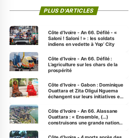
PLUS D'ARTICLES
Côte d’Ivoire - An 66. Défilé - «
Saloni ! Saloni ! » : les soldats
indiens en vedette à Yop’ City
Côte d’Ivoire - An 66. Défilé :
L’agriculture sur les chars de la
prospérité
Côte d’Ivoire - Gabon : Dominique
Ouattara et Zita Oligui Nguema
échangent sur leurs initiatives en
faveur des femmes et des
enfants
Côte d’Ivoire - An 66. Alassane
Ouattara : « Ensemble, (…)
construisons une grande nation
pour nous-mêmes et pour les
générations futures »
Côte d’Ivoire - 4 morts après des