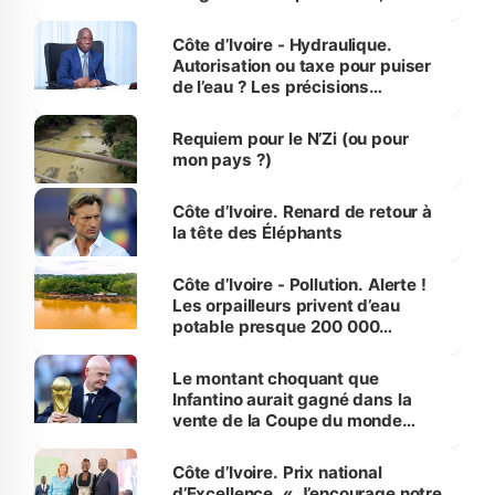
millions de jeunes
Côte d’Ivoire - Hydraulique.
Autorisation ou taxe pour puiser
de l’eau ? Les précisions
d’Assahoré
Requiem pour le N’Zi (ou pour
mon pays ?)
Côte d’Ivoire. Renard de retour à
la tête des Éléphants
Côte d’Ivoire - Pollution. Alerte !
Les orpailleurs privent d’eau
potable presque 200 000
habitants autour d’Agboville
Le montant choquant que
Infantino aurait gagné dans la
vente de la Coupe du monde
révélé
Côte d’Ivoire. Prix national
d’Excellence. « J’encourage notre