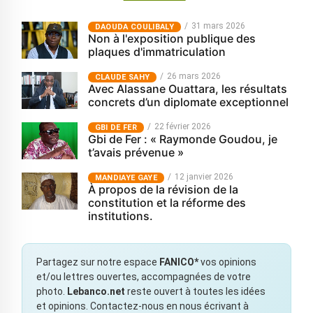
31 mars 2026
‎DAOUDA COULIBALY
Non à l'exposition publique des
plaques d'immatriculation
26 mars 2026
CLAUDE SAHY
Avec Alassane Ouattara, les résultats
concrets d’un diplomate exceptionnel
22 février 2026
GBI DE FER
Gbi de Fer : « Raymonde Goudou, je
t’avais prévenue »
12 janvier 2026
MANDIAYE GAYE
À propos de la révision de la
constitution et la réforme des
institutions.
Partagez sur notre espace
FANICO*
vos opinions
et/ou lettres ouvertes, accompagnées de votre
photo.
Lebanco.net
reste ouvert à toutes les idées
et opinions. Contactez-nous en nous écrivant à