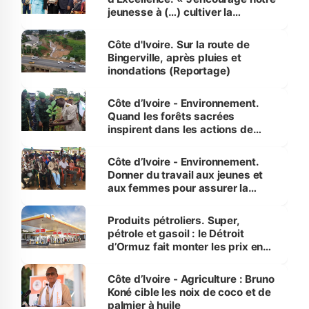
jeunesse à (…) cultiver la
compétence et l’intégrité »
(Alassane Ouattara
Côte d'Ivoire. Sur la route de
Bingerville, après pluies et
inondations (Reportage)
Côte d’Ivoire - Environnement.
Quand les forêts sacrées
inspirent dans les actions de
reboisement
Côte d’Ivoire - Environnement.
Donner du travail aux jeunes et
aux femmes pour assurer la
protection des espèces
menacées
Produits pétroliers. Super,
pétrole et gasoil : le Détroit
d’Ormuz fait monter les prix en
Côte d’Ivoire
Côte d’Ivoire - Agriculture : Bruno
Koné cible les noix de coco et de
palmier à huile