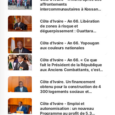
affrontements
intercommunautaires à Kossandji
(Alepé) - Notre correspondant au
milieu des sinistrés
Côte d’Ivoire - An 66. Libération
de zones à risque et
déguerpissement : Ouattara
assure du « strict respect de
l'Etat de droit pour préserver les
Côte d'Ivoire - An 66. Yopougon
vies humaines »
aux couleurs nationales
Côte d’Ivoire - An 66. « Ce que
fait le Président de la République
aux Anciens Combattants, c'est
inédit » (Cne Yassoungo Koné ®)
Côte d’Ivoire. Un financement
obtenu pour la construction de 4
300 logements sociaux et
économiques à Abidjan, Bouaké
et Yamoussoukro
Côte d’Ivoire - Emploi et
autonomisation : un nouveau
Programme au profit de 5,3