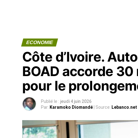
ECONOMIE
Côte d’Ivoire. Auto
BOAD accorde 30 m
pour le prolongem
Publié le :
jeudi 4 juin 2026
Par:
Karamoko Diomandé
| Source:
Lebanco.net