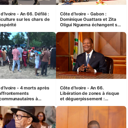
d’Ivoire - An 66. Défilé :
Côte d’Ivoire - Gabon :
iculture sur les chars de
Dominique Ouattara et Zita
ospérité
Oligui Nguema échangent sur
leurs initiatives en faveur des
femmes et des enfants
d’Ivoire - 4 morts après
Côte d’Ivoire - An 66.
affrontements
Libération de zones à risque
rcommunautaires à
et déguerpissement :
andji (Alepé) - Notre
Ouattara assure du « strict
espondant au milieu des
respect de l'Etat de droit pour
trés
préserver les vies humaines
»