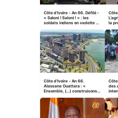
Côte d’Ivoire - An 66. Défilé -
Côte 
« Saloni ! Saloni ! » : les
L’agr
soldats indiens en vedette à
la pr
Yop’ City
Côte d’Ivoire - An 66.
Côte 
Alassane Ouattara : «
des 
Ensemble, (…) construisons
inte
une grande nation pour nous-
Koss
mêmes et pour les
corr
générations futures »
sinis