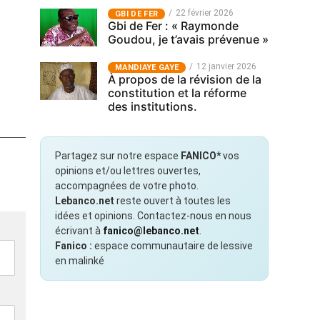
22 février 2026
GBI DE FER
Gbi de Fer : « Raymonde
Goudou, je t’avais prévenue »
12 janvier 2026
MANDIAYE GAYE
À propos de la révision de la
constitution et la réforme
des institutions.
Partagez sur notre espace
FANICO*
vos
opinions et/ou lettres ouvertes,
accompagnées de votre photo.
Lebanco.net
reste ouvert à toutes les
idées et opinions. Contactez-nous en nous
écrivant à
fanico@lebanco.net
.
Fanico :
espace communautaire de lessive
en malinké