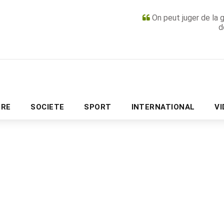
On peut juger de la 
d
PUBLICITÉ
URE
SOCIETE
SPORT
INTERNATIONAL
V