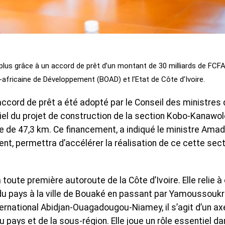
plus grâce à un accord de prêt d’un montant de 30 milliards de FCF
africaine de Développement (BOAD) et l’Etat de Côte d’Ivoire.
 accord de prêt a été adopté par le Conseil des ministres 
iel du projet de construction de la section Kobo-Kanawol
gue de 47,3 km. Ce financement, a indiqué le ministre Ama
nt, permettra d’accélérer la réalisation de ce cette sec
toute première autoroute de la Côte d’Ivoire. Elle relie à
 du pays à la ville de Bouaké en passant par Yamoussoukr
nternational Abidjan-Ouagadougou-Niamey, il s’agit d’un ax
pays et de la sous-région. Elle joue un rôle essentiel da