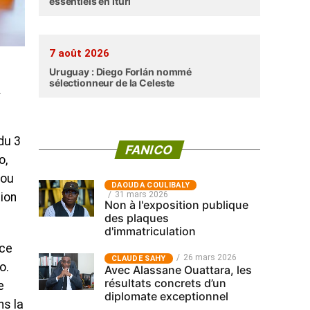
essentiels en Ituri
7 août 2026
Uruguay : Diego Forlán nommé
sélectionneur de la Celeste
A
du 3
FANICO
o,
dou
‎DAOUDA COULIBALY
31 mars 2026
tion
Non à l'exposition publique
des plaques
d'immatriculation
 ce
26 mars 2026
CLAUDE SAHY
o.
Avec Alassane Ouattara, les
résultats concrets d’un
e
diplomate exceptionnel
ns la