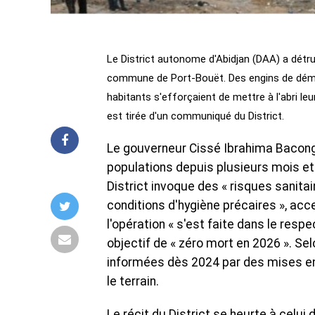
Le District autonome d'Abidjan (DAA) a détruit
commune de Port-Bouët. Des engins de démoli
habitants s'efforçaient de mettre à l'abri leu
est tirée d'un communiqué du District.
Le gouverneur Cissé Ibrahima Bacong
populations depuis plusieurs mois e
District invoque des « risques sanita
conditions d'hygiène précaires », acce
l'opération « s'est faite dans le res
objectif de « zéro mort en 2026 ». Se
informées dès 2024 par des mises e
le terrain.
Le récit du District se heurte à celui 