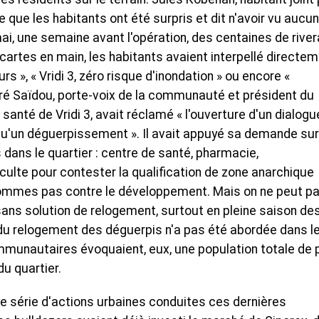
e que les habitants ont été surpris et dit n'avoir vu aucu
i, une semaine avant l'opération, des centaines de river
cartes en main, les habitants avaient interpellé directe
rs », « Vridi 3, zéro risque d'inondation » ou encore «
ré Saïdou, porte-voix de la communauté et président du
santé de Vridi 3, avait réclamé « l'ouverture d'un dialogu
 qu'un déguerpissement ». Il avait appuyé sa demande sur
 dans le quartier : centre de santé, pharmacie,
culte pour contester la qualification de zone anarchique
 sommes pas contre le développement. Mais on ne peut p
sans solution de relogement, surtout en pleine saison de
on du relogement des déguerpis n'a pas été abordée dans l
munautaires évoquaient, eux, une population totale de 
u quartier.
une série d'actions urbaines conduites ces dernières