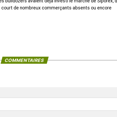
des bulldozers avaient déjà investi le marché de Siporex, 
e court de nombreux commerçants absents ou encore
COMMENTAIRES