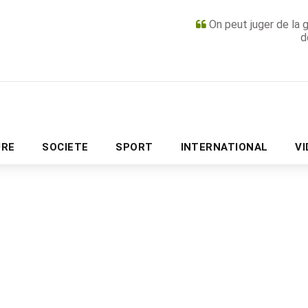
On peut juger de la 
d
PUBLICITÉ
URE
SOCIETE
SPORT
INTERNATIONAL
V