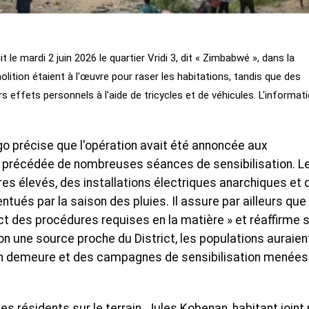
 le mardi 2 juin 2026 le quartier Vridi 3, dit « Zimbabwé », dans la
tion étaient à l'œuvre pour raser les habitations, tandis que des
rs effets personnels à l'aide de tricycles et de véhicules. L'informat
o précise que l'opération avait été annoncée aux
t précédée de nombreuses séances de sensibilisation. L
ires élevés, des installations électriques anarchiques et 
ntués par la saison des pluies. Il assure par ailleurs que
pect des procédures requises en la matière » et réaffirme 
lon une source proche du District, les populations auraien
n demeure et des campagnes de sensibilisation menées
des résidents sur le terrain. Jules Kobenan, habitant joint