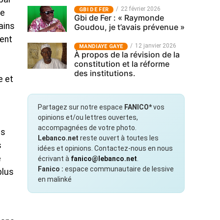
22 février 2026
GBI DE FER
ne
Gbi de Fer : « Raymonde
ains
Goudou, je t’avais prévenue »
ment
12 janvier 2026
MANDIAYE GAYE
À propos de la révision de la
constitution et la réforme
des institutions.
e et
Partagez sur notre espace
FANICO*
vos
opinions et/ou lettres ouvertes,
accompagnées de votre photo.
as
Lebanco.net
reste ouvert à toutes les
s
idées et opinions. Contactez-nous en nous
e
écrivant à
fanico@lebanco.net
.
Fanico :
espace communautaire de lessive
plus
en malinké