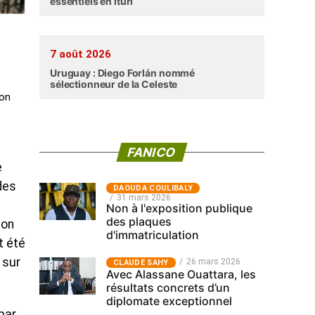
essentiels en Ituri
7 août 2026
Uruguay : Diego Forlán nommé
sélectionneur de la Celeste
ion
FANICO
e
des
‎DAOUDA COULIBALY
31 mars 2026
Non à l'exposition publique
des plaques
son
d'immatriculation
t été
 sur
26 mars 2026
CLAUDE SAHY
Avec Alassane Ouattara, les
résultats concrets d’un
diplomate exceptionnel
 par