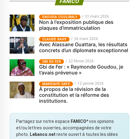
FANICO
31 mars 2026
‎DAOUDA COULIBALY
Non à l'exposition publique des
plaques d'immatriculation
26 mars 2026
CLAUDE SAHY
Avec Alassane Ouattara, les résultats
concrets d’un diplomate exceptionnel
22 février 2026
GBI DE FER
Gbi de Fer : « Raymonde Goudou, je
t’avais prévenue »
12 janvier 2026
MANDIAYE GAYE
À propos de la révision de la
constitution et la réforme des
institutions.
Partagez sur notre espace
FANICO*
vos opinions
et/ou lettres ouvertes, accompagnées de votre
photo.
Lebanco.net
reste ouvert à toutes les idées