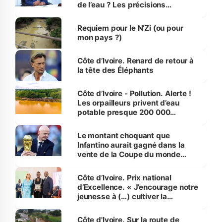
de l’eau ? Les précisions
d’Assahoré
Requiem pour le N’Zi (ou pour
mon pays ?)
Côte d’Ivoire. Renard de retour à
la tête des Éléphants
Côte d’Ivoire - Pollution. Alerte !
Les orpailleurs privent d’eau
potable presque 200 000
habitants autour d’Agboville
Le montant choquant que
Infantino aurait gagné dans la
vente de la Coupe du monde
révélé
Côte d’Ivoire. Prix national
d’Excellence. « J’encourage notre
jeunesse à (…) cultiver la
compétence et l’intégrité »
(Alassane Ouattara
Côte d'Ivoire. Sur la route de