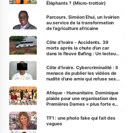
Éléphants ? (Micro-trottoir)
Parcours. Siméon Ehui, un Ivoirien
au service de la transformation
de l’agriculture africaine
Côte d’Ivoire - Accidents. 39
morts après la chute d’un car
dans le fleuve Bafing : Un lecteur
dénonce la légèreté du ministère
des Transports
Côte d'Ivoire. Cybercriminalité : Il
menace de publier les vidéos de
nudité d’une amie qui refuse ses
avances
Afrique - Humanitaire. Dominique
plaide pour une organisation des
Premières Dames « plus forte et
influente, dont l'impact s'affirme
sur la scène internationale »
TF1 : une photo fake qui fait des
vagues