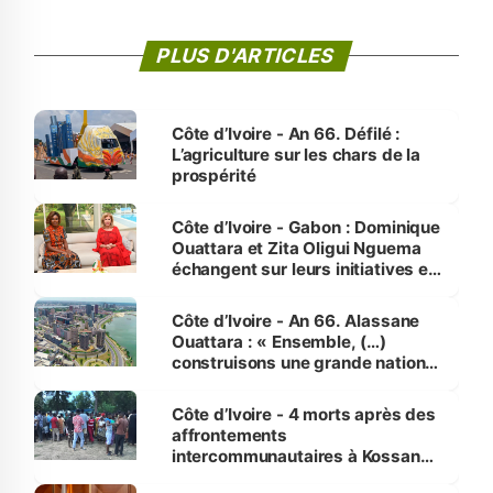
PLUS D'ARTICLES
Côte d’Ivoire - An 66. Défilé :
L’agriculture sur les chars de la
prospérité
Côte d’Ivoire - Gabon : Dominique
Ouattara et Zita Oligui Nguema
échangent sur leurs initiatives en
faveur des femmes et des
enfants
Côte d’Ivoire - An 66. Alassane
Ouattara : « Ensemble, (…)
construisons une grande nation
pour nous-mêmes et pour les
générations futures »
Côte d’Ivoire - 4 morts après des
affrontements
intercommunautaires à Kossandji
(Alepé) - Notre correspondant au