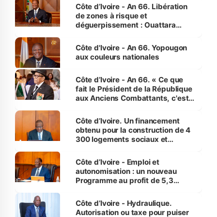
milieu des sinistrés
Côte d’Ivoire - An 66. Libération
de zones à risque et
déguerpissement : Ouattara
assure du « strict respect de
l'Etat de droit pour préserver les
Côte d'Ivoire - An 66. Yopougon
vies humaines »
aux couleurs nationales
Côte d’Ivoire - An 66. « Ce que
fait le Président de la République
aux Anciens Combattants, c'est
inédit » (Cne Yassoungo Koné ®)
Côte d’Ivoire. Un financement
obtenu pour la construction de 4
300 logements sociaux et
économiques à Abidjan, Bouaké
et Yamoussoukro
Côte d’Ivoire - Emploi et
autonomisation : un nouveau
Programme au profit de 5,3
millions de jeunes
Côte d’Ivoire - Hydraulique.
Autorisation ou taxe pour puiser