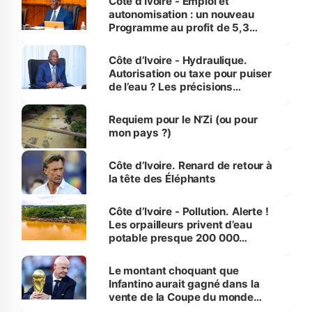
Côte d’Ivoire - Emploi et
autonomisation : un nouveau
Programme au profit de 5,3
millions de jeunes
Côte d’Ivoire - Hydraulique.
Autorisation ou taxe pour puiser
de l’eau ? Les précisions
d’Assahoré
Requiem pour le N’Zi (ou pour
mon pays ?)
Côte d’Ivoire. Renard de retour à
la tête des Éléphants
Côte d’Ivoire - Pollution. Alerte !
Les orpailleurs privent d’eau
potable presque 200 000
habitants autour d’Agboville
Le montant choquant que
Infantino aurait gagné dans la
vente de la Coupe du monde
révélé