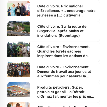
Côte d’Ivoire. Prix national
d’Excellence. « J’encourage notre
jeunesse à (…) cultiver la
compétence et l’intégrité »
(Alassane Ouattara
Côte d'Ivoire. Sur la route de
Bingerville, après pluies et
inondations (Reportage)
Côte d’Ivoire - Environnement.
Quand les forêts sacrées
inspirent dans les actions de
reboisement
Côte d’Ivoire - Environnement.
Donner du travail aux jeunes et
aux femmes pour assurer la
protection des espèces
menacées
Produits pétroliers. Super,
pétrole et gasoil : le Détroit
d’Ormuz fait monter les prix en
Côte d’Ivoire