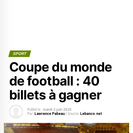
SPORT
Coupe du monde
de football : 40
billets à gagner
Publié le :
mardi 2 juin 2026
Par:
Lawrence Pabeau
| Source:
Lebanco.net