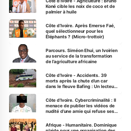
Côte d’Ivoire - Agriculture : Bruno
Koné cible les noix de coco et de
palmier à huile
Côte d’Ivoire. Après Emerse Faé,
quel sélectionneur pour les
Éléphants ? (Micro-trottoir)
Parcours. Siméon Ehui, un Ivoirien
au service de la transformation
de l’agriculture africaine
Côte d’Ivoire - Accidents. 39
morts après la chute d’un car
dans le fleuve Bafing : Un lecteur
dénonce la légèreté du ministère
des Transports
Côte d'Ivoire. Cybercriminalité : Il
menace de publier les vidéos de
nudité d’une amie qui refuse ses
avances
Afrique - Humanitaire. Dominique
plaide pour une organisation des