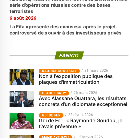
série d’opérations réussies contre des bases
terroristes
6 août 2026
La Fifa «présente des excuses» après le projet
controversé de s’ouvrir à des investisseurs privés
FANICO
31 mars 2026
‎DAOUDA COULIBALY
Non à l'exposition publique des
plaques d'immatriculation
26 mars 2026
CLAUDE SAHY
Avec Alassane Ouattara, les résultats
concrets d’un diplomate exceptionnel
22 février 2026
GBI DE FER
Gbi de Fer : « Raymonde Goudou, je
t’avais prévenue »
12 janvier 2026
MANDIAYE GAYE