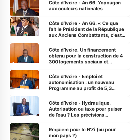
Côte d'Ivoire - An 66. Yopougon
vies humaines »
aux couleurs nationales
Côte d’Ivoire - An 66. « Ce que
fait le Président de la République
aux Anciens Combattants, c'est
inédit » (Cne Yassoungo Koné ®)
Côte d’Ivoire. Un financement
obtenu pour la construction de 4
300 logements sociaux et
économiques à Abidjan, Bouaké
et Yamoussoukro
Côte d’Ivoire - Emploi et
autonomisation : un nouveau
Programme au profit de 5,3
millions de jeunes
Côte d’Ivoire - Hydraulique.
Autorisation ou taxe pour puiser
de l’eau ? Les précisions
d’Assahoré
Requiem pour le N’Zi (ou pour
mon pays ?)