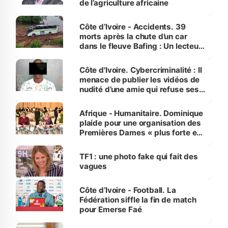
de l’agriculture africaine
Côte d’Ivoire - Accidents. 39
morts après la chute d’un car
dans le fleuve Bafing : Un lecteur
dénonce la légèreté du ministère
des Transports
Côte d'Ivoire. Cybercriminalité : Il
menace de publier les vidéos de
nudité d’une amie qui refuse ses
avances
Afrique - Humanitaire. Dominique
plaide pour une organisation des
Premières Dames « plus forte et
influente, dont l'impact s'affirme
sur la scène internationale »
TF1 : une photo fake qui fait des
vagues
Côte d’Ivoire - Football. La
Fédération siffle la fin de match
pour Emerse Faé