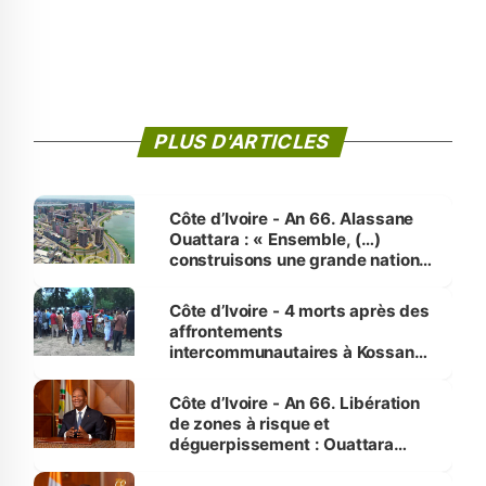
PLUS D'ARTICLES
Côte d’Ivoire - An 66. Alassane
Ouattara : « Ensemble, (…)
construisons une grande nation
pour nous-mêmes et pour les
générations futures »
Côte d’Ivoire - 4 morts après des
affrontements
intercommunautaires à Kossandji
(Alepé) - Notre correspondant au
milieu des sinistrés
Côte d’Ivoire - An 66. Libération
de zones à risque et
déguerpissement : Ouattara
assure du « strict respect de
l'Etat de droit pour préserver les