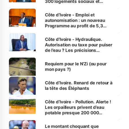
300 logements sociaux et
économiques à Abidjan, Bouaké
et Yamoussoukro
Côte d’Ivoire - Emploi et
autonomisation : un nouveau
Programme au profit de 5,3
millions de jeunes
Côte d’Ivoire - Hydraulique.
Autorisation ou taxe pour puiser
de l’eau ? Les précisions
d’Assahoré
Requiem pour le N’Zi (ou pour
mon pays ?)
Côte d’Ivoire. Renard de retour à
la tête des Éléphants
Côte d’Ivoire - Pollution. Alerte !
Les orpailleurs privent d’eau
potable presque 200 000
habitants autour d’Agboville
Le montant choquant que