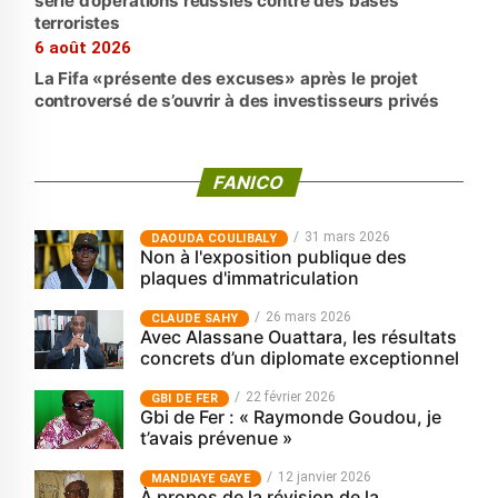
série d’opérations réussies contre des bases
terroristes
6 août 2026
La Fifa «présente des excuses» après le projet
controversé de s’ouvrir à des investisseurs privés
FANICO
31 mars 2026
‎DAOUDA COULIBALY
Non à l'exposition publique des
plaques d'immatriculation
26 mars 2026
CLAUDE SAHY
Avec Alassane Ouattara, les résultats
concrets d’un diplomate exceptionnel
22 février 2026
GBI DE FER
Gbi de Fer : « Raymonde Goudou, je
t’avais prévenue »
12 janvier 2026
MANDIAYE GAYE
À propos de la révision de la