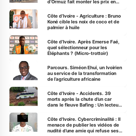
d’Ormuz fait monter les prix en
Côte d’Ivoire
Côte d’Ivoire - Agriculture : Bruno
Koné cible les noix de coco et de
palmier à huile
Côte d’Ivoire. Après Emerse Faé,
quel sélectionneur pour les
Éléphants ? (Micro-trottoir)
Parcours. Siméon Ehui, un Ivoirien
au service de la transformation
de l’agriculture africaine
Côte d’Ivoire - Accidents. 39
morts après la chute d’un car
dans le fleuve Bafing : Un lecteur
dénonce la légèreté du ministère
des Transports
Côte d'Ivoire. Cybercriminalité : Il
menace de publier les vidéos de
nudité d’une amie qui refuse ses