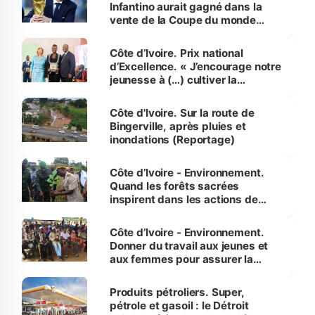
Infantino aurait gagné dans la
vente de la Coupe du monde
révélé
Côte d’Ivoire. Prix national
d’Excellence. « J’encourage notre
jeunesse à (…) cultiver la
compétence et l’intégrité »
(Alassane Ouattara
Côte d'Ivoire. Sur la route de
Bingerville, après pluies et
inondations (Reportage)
Côte d’Ivoire - Environnement.
Quand les forêts sacrées
inspirent dans les actions de
reboisement
Côte d’Ivoire - Environnement.
Donner du travail aux jeunes et
aux femmes pour assurer la
protection des espèces
menacées
Produits pétroliers. Super,
pétrole et gasoil : le Détroit