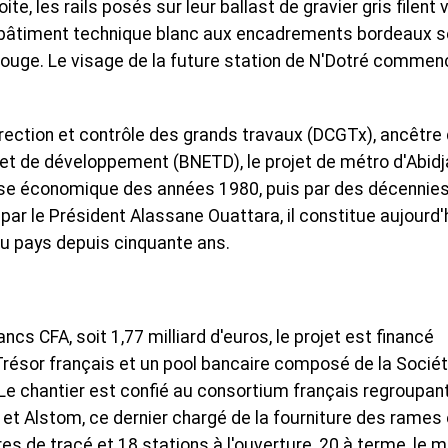
e, les rails posés sur leur ballast de gravier gris filent 
 un bâtiment technique blanc aux encadrements bordeaux s
 rouge. Le visage de la future station de N'Dotré commen
rection et contrôle des grands travaux (DCGTx), ancêtre
et de développement (BNETD), le projet de métro d'Abidj
rise économique des années 1980, puis par des décennie
1 par le Président Alassane Ouattara, il constitue aujourd'
 du pays depuis cinquante ans.
ncs CFA, soit 1,77 milliard d'euros, le projet est financé
 Trésor français et un pool bancaire composé de la Socié
 Le chantier est confié au consortium français regroupan
et Alstom, ce dernier chargé de la fourniture des rames 
res de tracé et 18 stations à l'ouverture, 20 à terme, le 