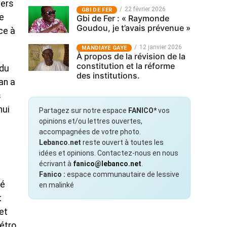
vers
22 février 2026
GBI DE FER
e
Gbi de Fer : « Raymonde
Goudou, je t’avais prévenue »
ce à
12 janvier 2026
MANDIAYE GAYE
À propos de la révision de la
constitution et la réforme
 du
des institutions.
an a
s
hui
Partagez sur notre espace
FANICO*
vos
opinions et/ou lettres ouvertes,
accompagnées de votre photo.
Lebanco.net
reste ouvert à toutes les
idées et opinions. Contactez-nous en nous
écrivant à
fanico@lebanco.net
.
Fanico :
espace communautaire de lessive
té
en malinké
t
et
métro