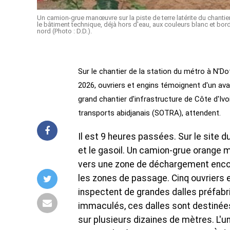
Un camion-grue manœuvre sur la piste de terre latérite du chantier
le bâtiment technique, déjà hors d'eau, aux couleurs blanc et borde
nord (Photo : D.D.).
Sur le chantier de la station du métro à N'Dot
2026, ouvriers et engins témoignent d'un ava
grand chantier d'infrastructure de Côte d'Ivo
transports abidjanais (SOTRA), attendent.
Il est 9 heures passées. Sur le site du
et le gasoil. Un camion-grue orange 
vers une zone de déchargement encom
les zones de passage. Cinq ouvriers e
inspectent de grandes dalles préfab
immaculés, ces dalles sont destinées 
sur plusieurs dizaines de mètres. L'un