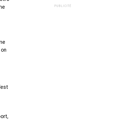
ème
PUBLICITÉ
ume
 on
'est
n
ort,