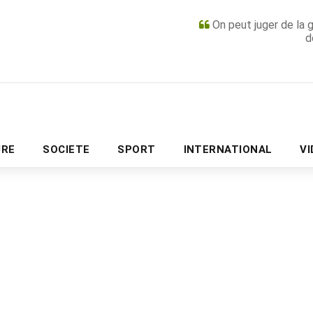
On peut juger de la 
d
PUBLICITÉ
URE
SOCIETE
SPORT
INTERNATIONAL
V