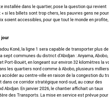
nstallée dans le quartier, pose la question qui revient
« si les billets sont trop chers, les pauvres gens ne pour
 prix soient accessibles, pour que tout le monde en profite
 jour
dou Koné, la ligne 1 sera capable de transporter plus de
era sept communes du district d'Abidjan : Anyama, Abobo,
et Port-Bouët, en longeant sur environ 32 kilomètres la v
ns les quartiers nord comme à Abobo, plusieurs milliers
ccéder au centre-ville en raison de la congestion du tra
it dans ce corridor stratégique nord-sud, au cœur des
bidjan. En janvier 2026, le chantier affichait un taux
tère des Transports. La mise en service est prévue pour 