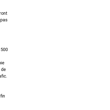
ront
, pas
 500
oie
 de
fic.
fin