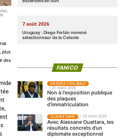
essentiels en Ituri
plan,
le
7 août 2026
Uruguay : Diego Forlán nommé
sélectionneur de la Celeste
 mai
, plus
té des
FANICO
umide
‎DAOUDA COULIBALY
31 mars 2026
ntée
Non à l'exposition publique
des plaques
nt
d'immatriculation
te,
ent
26 mars 2026
CLAUDE SAHY
Avec Alassane Ouattara, les
es
résultats concrets d’un
diplomate exceptionnel
s