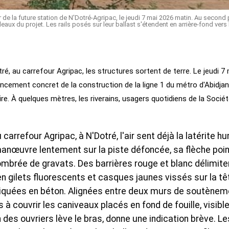
 de la future station de N'Dotré-Agripac, le jeudi 7 mai 2026 matin. Au second 
aux du projet. Les rails posés sur leur ballast s'étendent en arrière-fond vers 
ré, au carrefour Agripac, les structures sortent de terre. Le jeudi 7
ncement concret de la construction de la ligne 1 du métro d'Abidjan
ire. À quelques mètres, les riverains, usagers quotidiens de la Socié
 carrefour Agripac, à N'Dotré, l'air sent déjà la latérite h
manœuvre lentement sur la piste défoncée, sa flèche poi
brée de gravats. Des barrières rouge et blanc délimite
n gilets fluorescents et casques jaunes vissés sur la tê
riquées en béton. Alignées entre deux murs de soutènem
à couvrir les caniveaux placés en fond de fouille, visibl
 des ouvriers lève le bras, donne une indication brève. Le