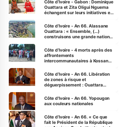
Côte d’Ivoire - Gabon : Dominique
Ouattara et Zita Oligui Nguema
échangent sur leurs initiatives en
faveur des femmes et des
enfants
Côte d’Ivoire - An 66. Alassane
Ouattara : « Ensemble, (…)
construisons une grande nation
pour nous-mêmes et pour les
générations futures »
Côte d’Ivoire - 4 morts après des
affrontements
intercommunautaires à Kossandji
(Alepé) - Notre correspondant au
milieu des sinistrés
Côte d’Ivoire - An 66. Libération
de zones à risque et
déguerpissement : Ouattara
assure du « strict respect de
l'Etat de droit pour préserver les
Côte d'Ivoire - An 66. Yopougon
vies humaines »
aux couleurs nationales
Côte d’Ivoire - An 66. « Ce que
fait le Président de la République