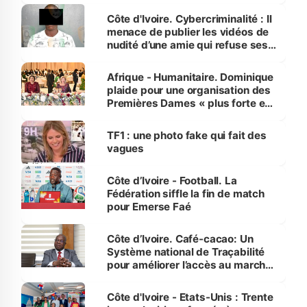
des Transports
Côte d'Ivoire. Cybercriminalité : Il
menace de publier les vidéos de
nudité d’une amie qui refuse ses
avances
Afrique - Humanitaire. Dominique
plaide pour une organisation des
Premières Dames « plus forte et
influente, dont l'impact s'affirme
sur la scène internationale »
TF1 : une photo fake qui fait des
vagues
Côte d’Ivoire - Football. La
Fédération siffle la fin de match
pour Emerse Faé
Côte d’Ivoire. Café-cacao: Un
Système national de Traçabilité
pour améliorer l’accès au marché
international
Côte d'Ivoire - Etats-Unis : Trente