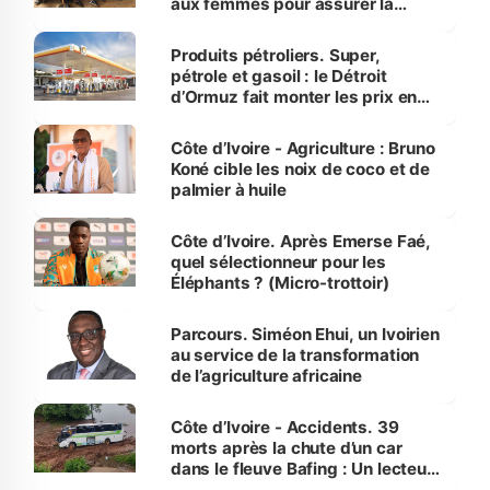
aux femmes pour assurer la
protection des espèces
menacées
Produits pétroliers. Super,
pétrole et gasoil : le Détroit
d’Ormuz fait monter les prix en
Côte d’Ivoire
Côte d’Ivoire - Agriculture : Bruno
Koné cible les noix de coco et de
palmier à huile
Côte d’Ivoire. Après Emerse Faé,
quel sélectionneur pour les
Éléphants ? (Micro-trottoir)
Parcours. Siméon Ehui, un Ivoirien
au service de la transformation
de l’agriculture africaine
Côte d’Ivoire - Accidents. 39
morts après la chute d’un car
dans le fleuve Bafing : Un lecteur
dénonce la légèreté du ministère