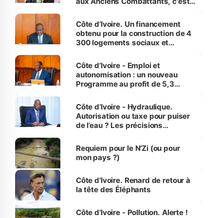
aux Anciens Combattants, c'est
inédit » (Cne Yassoungo Koné ®)
Côte d’Ivoire. Un financement
obtenu pour la construction de 4
300 logements sociaux et
économiques à Abidjan, Bouaké
et Yamoussoukro
Côte d’Ivoire - Emploi et
autonomisation : un nouveau
Programme au profit de 5,3
millions de jeunes
Côte d’Ivoire - Hydraulique.
Autorisation ou taxe pour puiser
de l’eau ? Les précisions
d’Assahoré
Requiem pour le N’Zi (ou pour
mon pays ?)
Côte d’Ivoire. Renard de retour à
la tête des Éléphants
Côte d’Ivoire - Pollution. Alerte !