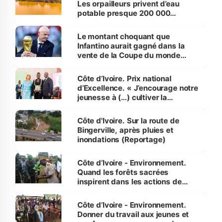
Les orpailleurs privent d’eau
potable presque 200 000
habitants autour d’Agboville
Le montant choquant que
Infantino aurait gagné dans la
vente de la Coupe du monde
révélé
Côte d’Ivoire. Prix national
d’Excellence. « J’encourage notre
jeunesse à (…) cultiver la
compétence et l’intégrité »
(Alassane Ouattara
Côte d'Ivoire. Sur la route de
Bingerville, après pluies et
inondations (Reportage)
Côte d’Ivoire - Environnement.
Quand les forêts sacrées
inspirent dans les actions de
reboisement
Côte d’Ivoire - Environnement.
Donner du travail aux jeunes et