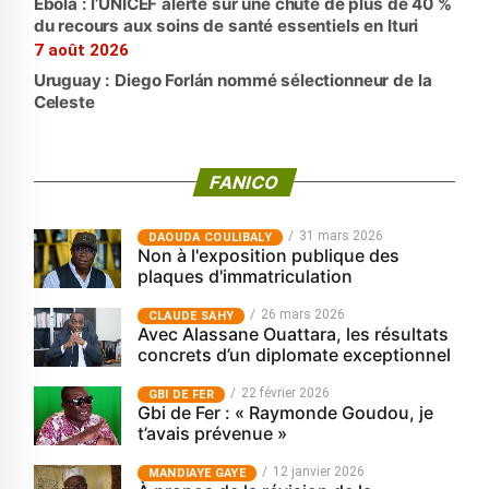
Ebola : l’UNICEF alerte sur une chute de plus de 40 %
du recours aux soins de santé essentiels en Ituri
7 août 2026
Uruguay : Diego Forlán nommé sélectionneur de la
Celeste
FANICO
31 mars 2026
‎DAOUDA COULIBALY
Non à l'exposition publique des
plaques d'immatriculation
26 mars 2026
CLAUDE SAHY
Avec Alassane Ouattara, les résultats
concrets d’un diplomate exceptionnel
22 février 2026
GBI DE FER
Gbi de Fer : « Raymonde Goudou, je
t’avais prévenue »
12 janvier 2026
MANDIAYE GAYE