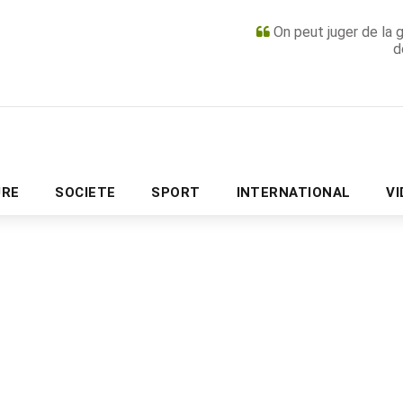
On peut juger de la 
d
PUBLICITÉ
URE
SOCIETE
SPORT
INTERNATIONAL
V