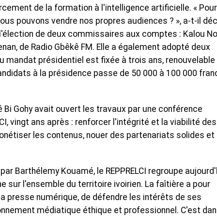
ment de la formation à l'intelligence artificielle. « Pou
us pouvons vendre nos propres audiences ? », a-t-il déc
 l'élection de deux commissaires aux comptes : Kalou No
benan, de Radio Gbêkê FM. Elle a également adopté deux
du mandat présidentiel est fixée à trois ans, renouvelable
candidats à la présidence passe de 50 000 à 100 000 fran
ié Bi Gohy avait ouvert les travaux par une conférence
 vingt ans après : renforcer l'intégrité et la viabilité des
onétiser les contenus, nouer des partenariats solides et
.
 par Barthélemy Kouamé, le REPPRELCI regroupe aujourd'
 sur l'ensemble du territoire ivoirien. La faîtière a pour
la presse numérique, de défendre les intérêts de ses
onnement médiatique éthique et professionnel. C'est da