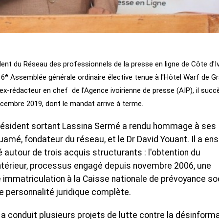
dent du Réseau des professionnels de la presse en ligne de Côte d'I
 6ᵉ Assemblée générale ordinaire élective tenue à l'Hôtel Warf de G
x-rédacteur en chef de l'Agence ivoirienne de presse (AIP), il succ
écembre 2019, dont le mandat arrive à terme.
président sortant Lassina Sermé a rendu hommage à ses
mé, fondateur du réseau, et le Dr David Youant. Il a ens
 autour de trois acquis structurants : l'obtention du
’Intérieur, processus engagé depuis novembre 2006, une
e immatriculation à la Caisse nationale de prévoyance so
e personnalité juridique complète.
 a conduit plusieurs projets de lutte contre la désinform