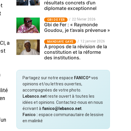
résultats concrets d’un
et
diplomate exceptionnel
t
22 février 2026
GBI DE FER
Gbi de Fer : « Raymonde
Goudou, je t’avais prévenue »
12 janvier 2026
MANDIAYE GAYE
CI, a
À propos de la révision de la
est
constitution et la réforme
des institutions.
a
Partagez sur notre espace
FANICO*
vos
opinions et/ou lettres ouvertes,
lité
accompagnées de votre photo.
Lebanco.net
reste ouvert à toutes les
 en
idées et opinions. Contactez-nous en nous
écrivant à
fanico@lebanco.net
.
Fanico :
espace communautaire de lessive
'un
en malinké