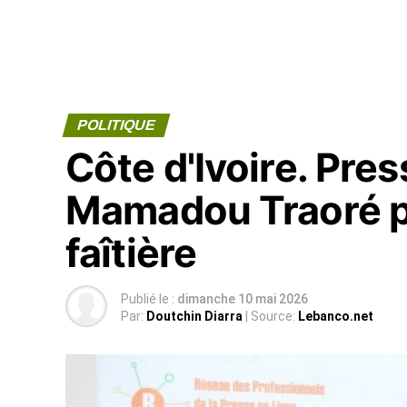
POLITIQUE
Côte d'Ivoire. Pre
Mamadou Traoré pr
faîtière
Publié le :
dimanche 10 mai 2026
Par:
Doutchin Diarra
| Source:
Lebanco.net