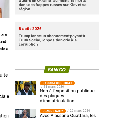
Guerre en Ukraine : au moins 15 morts
dans des frappes russes sur Kiev et sa
région
5 août 2026
voire
Trump lance un abonnement payant à
Truth Social, l’opposition crie à la
rand-
corruption
ède à
FANICO
uite
‎DAOUDA COULIBALY
31 mars 2026
Non à l'exposition publique
des plaques
ciale
d'immatriculation
26 mars 2026
CLAUDE SAHY
Avec Alassane Ouattara, les
ation