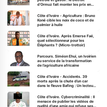
d’Ormuz fait monter les prix en
Côte d’Ivoire
Côte d’Ivoire - Agriculture : Bruno
Koné cible les noix de coco et de
palmier à huile
Côte d’Ivoire. Après Emerse Faé,
quel sélectionneur pour les
Éléphants ? (Micro-trottoir)
Parcours. Siméon Ehui, un Ivoirien
au service de la transformation
de l’agriculture africaine
Côte d’Ivoire - Accidents. 39
morts après la chute d’un car
dans le fleuve Bafing : Un lecteur
dénonce la légèreté du ministère
des Transports
Côte d'Ivoire. Cybercriminalité : Il
menace de publier les vidéos de
nudité d’une amie qui refuse ses