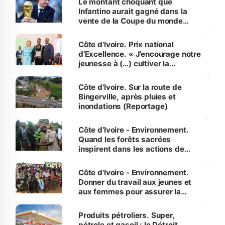
Le montant choquant que
Infantino aurait gagné dans la
vente de la Coupe du monde
révélé
Côte d’Ivoire. Prix national
d’Excellence. « J’encourage notre
jeunesse à (…) cultiver la
compétence et l’intégrité »
(Alassane Ouattara
Côte d'Ivoire. Sur la route de
Bingerville, après pluies et
inondations (Reportage)
Côte d’Ivoire - Environnement.
Quand les forêts sacrées
inspirent dans les actions de
reboisement
Côte d’Ivoire - Environnement.
Donner du travail aux jeunes et
aux femmes pour assurer la
protection des espèces
menacées
Produits pétroliers. Super,
pétrole et gasoil : le Détroit