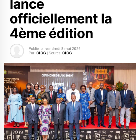
lance
officiellement la
4ème édition
Publié le :
vendredi 8 mai 2026
Par:
CICG
| Source:
CICG