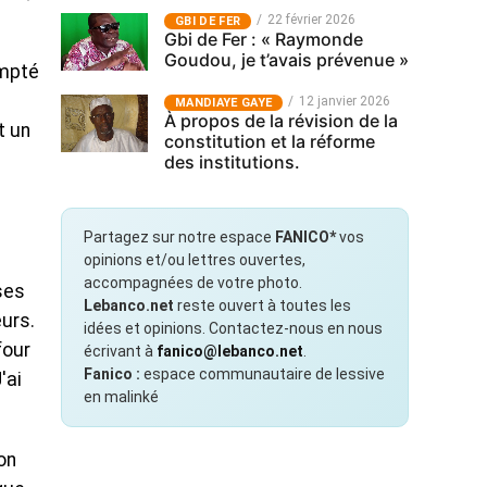
22 février 2026
GBI DE FER
Gbi de Fer : « Raymonde
Goudou, je t’avais prévenue »
ompté
12 janvier 2026
MANDIAYE GAYE
À propos de la révision de la
t un
constitution et la réforme
des institutions.
Partagez sur notre espace
FANICO*
vos
opinions et/ou lettres ouvertes,
accompagnées de votre photo.
ses
Lebanco.net
reste ouvert à toutes les
urs.
idées et opinions. Contactez-nous en nous
four
écrivant à
fanico@lebanco.net
.
Fanico :
espace communautaire de lessive
'ai
en malinké
on