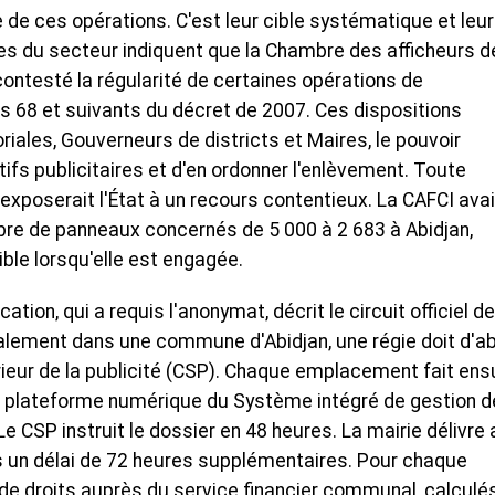
e de ces opérations. C'est leur cible systématique et leur
hes du secteur indiquent que la Chambre des afficheurs d
 contesté la régularité de certaines opérations de
s 68 et suivants du décret de 2007. Ces dispositions
riales, Gouverneurs de districts et Maires, le pouvoir
tifs publicitaires et d'en ordonner l'enlèvement. Toute
 exposerait l'État à un recours contentieux. La CAFCI avai
re de panneaux concernés de 5 000 à 2 683 à Abidjan,
ble lorsqu'elle est engagée.
ion, qui a requis l'anonymat, décrit le circuit officiel de
également dans une commune d'Abidjan, une régie doit d'a
ieur de la publicité (CSP). Chaque emplacement fait ens
a plateforme numérique du Système intégré de gestion d
e CSP instruit le dossier en 48 heures. La mairie délivre 
ns un délai de 72 heures supplémentaires. Pour chaque
 de droits auprès du service financier communal, calculé