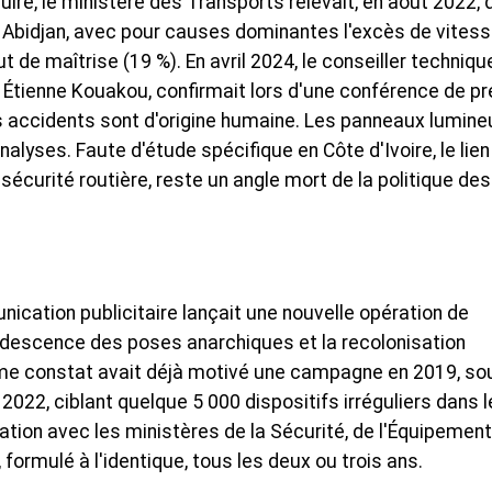
uire, le ministère des Transports relevait, en août 2022, 
 Abidjan, avec pour causes dominantes l'excès de vites
t de maîtrise (19 %). En avril 2024, le conseiller techniqu
R), Étienne Kouakou, confirmait lors d'une conférence de p
 accidents sont d'origine humaine. Les panneaux lumine
lyses. Faute d'étude spécifique en Côte d'Ivoire, le lien
sécurité routière, reste un angle mort de la politique des
ication publicitaire lançait une nouvelle opération de
descence des poses anarchiques et la recolonisation
e constat avait déjà motivé une campagne en 2019, sou
 2022, ciblant quelque 5 000 dispositifs irréguliers dans 
tion avec les ministères de la Sécurité, de l'Équipement
ormulé à l'identique, tous les deux ou trois ans.