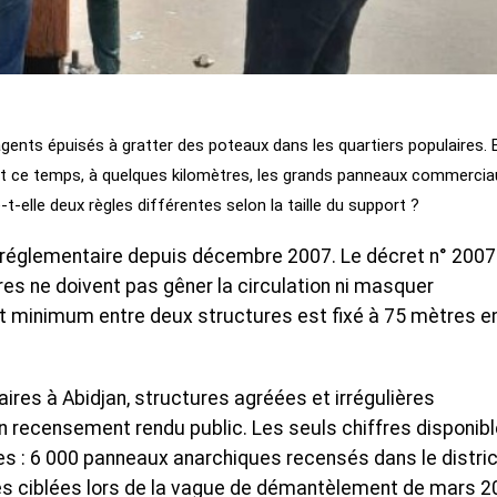
gents épuisés à gratter des poteaux dans les quartiers populaires. E
t ce temps, à quelques kilomètres, les grands panneaux commercia
t-elle deux règles différentes selon la taille du support ?
l réglementaire depuis décembre 2007. Le décret n° 200
ires ne doivent pas gêner la circulation ni masquer
nt minimum entre deux structures est fixé à 75 mètres e
ires à Abidjan, structures agréées et irrégulières
'un recensement rendu public. Les seuls chiffres disponib
es : 6 000 panneaux anarchiques recensés dans le distric
es ciblées lors de la vague de démantèlement de mars 2