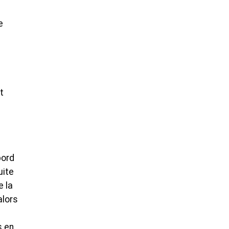
e
t
bord
uite
e la
alors
s en