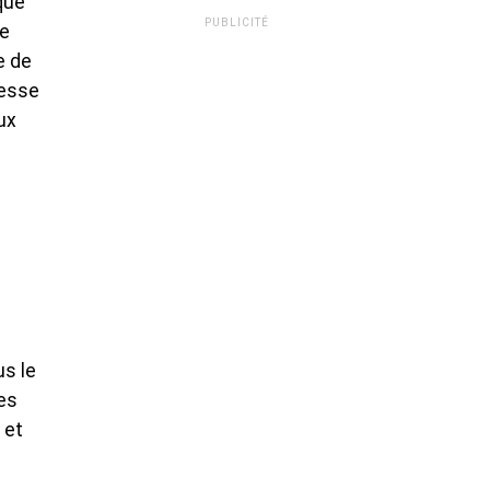
que
PUBLICITÉ
se
e de
resse
ux
s le
les
 et