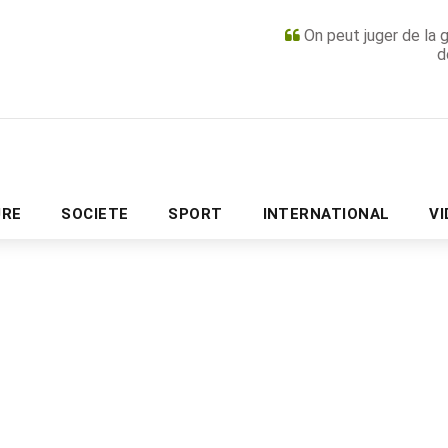
On peut juger de la 
d
PUBLICITÉ
URE
SOCIETE
SPORT
INTERNATIONAL
V