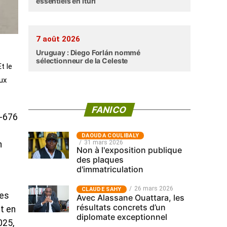
essentiels en Ituri
7 août 2026
Uruguay : Diego Forlán nommé
sélectionneur de la Celeste
t le
ux
FANICO
7-676
‎DAOUDA COULIBALY
31 mars 2026
n
Non à l'exposition publique
des plaques
d'immatriculation
26 mars 2026
CLAUDE SAHY
les
Avec Alassane Ouattara, les
résultats concrets d’un
t en
diplomate exceptionnel
025,