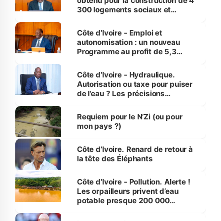
obtenu pour la construction de 4
300 logements sociaux et
économiques à Abidjan, Bouaké
et Yamoussoukro
Côte d’Ivoire - Emploi et
autonomisation : un nouveau
Programme au profit de 5,3
millions de jeunes
Côte d’Ivoire - Hydraulique.
Autorisation ou taxe pour puiser
de l’eau ? Les précisions
d’Assahoré
Requiem pour le N’Zi (ou pour
mon pays ?)
Côte d’Ivoire. Renard de retour à
la tête des Éléphants
Côte d’Ivoire - Pollution. Alerte !
Les orpailleurs privent d’eau
potable presque 200 000
habitants autour d’Agboville