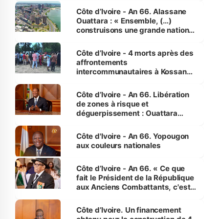
enfants
Côte d’Ivoire - An 66. Alassane
Ouattara : « Ensemble, (…)
construisons une grande nation
pour nous-mêmes et pour les
générations futures »
Côte d’Ivoire - 4 morts après des
affrontements
intercommunautaires à Kossandji
(Alepé) - Notre correspondant au
milieu des sinistrés
Côte d’Ivoire - An 66. Libération
de zones à risque et
déguerpissement : Ouattara
assure du « strict respect de
l'Etat de droit pour préserver les
Côte d'Ivoire - An 66. Yopougon
vies humaines »
aux couleurs nationales
Côte d’Ivoire - An 66. « Ce que
fait le Président de la République
aux Anciens Combattants, c'est
inédit » (Cne Yassoungo Koné ®)
Côte d’Ivoire. Un financement