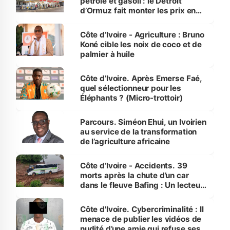
pétrole et gasoil : le Détroit
d’Ormuz fait monter les prix en
Côte d’Ivoire
Côte d’Ivoire - Agriculture : Bruno
Koné cible les noix de coco et de
palmier à huile
Côte d’Ivoire. Après Emerse Faé,
quel sélectionneur pour les
Éléphants ? (Micro-trottoir)
Parcours. Siméon Ehui, un Ivoirien
au service de la transformation
de l’agriculture africaine
Côte d’Ivoire - Accidents. 39
morts après la chute d’un car
dans le fleuve Bafing : Un lecteur
dénonce la légèreté du ministère
des Transports
Côte d'Ivoire. Cybercriminalité : Il
menace de publier les vidéos de
nudité d’une amie qui refuse ses