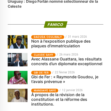
Uruguay : Diego Forlán nommé sélectionneur de la
Celeste
FANICO
31 mars 2026
‎DAOUDA COULIBALY
Non à l'exposition publique des
plaques d'immatriculation
26 mars 2026
CLAUDE SAHY
Avec Alassane Ouattara, les résultats
concrets d’un diplomate exceptionnel
22 février 2026
GBI DE FER
Gbi de Fer : « Raymonde Goudou, je
t’avais prévenue »
12 janvier 2026
MANDIAYE GAYE
À propos de la révision de la
constitution et la réforme des
institutions.