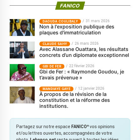
FANICO
31 mars 2026
‎DAOUDA COULIBALY
Non à l'exposition publique des
plaques d'immatriculation
26 mars 2026
CLAUDE SAHY
Avec Alassane Ouattara, les résultats
concrets d’un diplomate exceptionnel
22 février 2026
GBI DE FER
Gbi de Fer : « Raymonde Goudou, je
t’avais prévenue »
12 janvier 2026
MANDIAYE GAYE
À propos de la révision de la
constitution et la réforme des
institutions.
Partagez sur notre espace
FANICO*
vos opinions
et/ou lettres ouvertes, accompagnées de votre
photo.
Lebanco.net
reste ouvert à toutes les idées