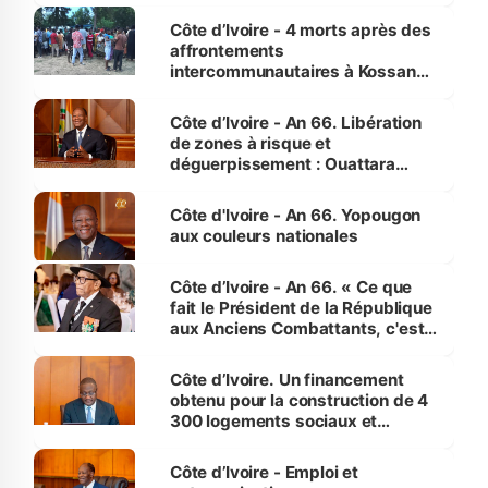
générations futures »
Côte d’Ivoire - 4 morts après des
affrontements
intercommunautaires à Kossandji
(Alepé) - Notre correspondant au
milieu des sinistrés
Côte d’Ivoire - An 66. Libération
de zones à risque et
déguerpissement : Ouattara
assure du « strict respect de
l'Etat de droit pour préserver les
Côte d'Ivoire - An 66. Yopougon
vies humaines »
aux couleurs nationales
Côte d’Ivoire - An 66. « Ce que
fait le Président de la République
aux Anciens Combattants, c'est
inédit » (Cne Yassoungo Koné ®)
Côte d’Ivoire. Un financement
obtenu pour la construction de 4
300 logements sociaux et
économiques à Abidjan, Bouaké
et Yamoussoukro
Côte d’Ivoire - Emploi et