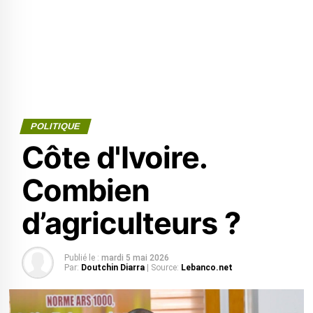
POLITIQUE
Côte d'Ivoire.
Combien
d’agriculteurs ?
Publié le :
mardi 5 mai 2026
Par:
Doutchin Diarra
| Source:
Lebanco.net