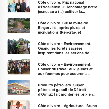
Côte d’Ivoire. Prix national
d’Excellence. « J’encourage notre
jeunesse à (…) cultiver la
compétence et l’intégrité »
(Alassane Ouattara
Côte d'Ivoire. Sur la route de
Bingerville, après pluies et
inondations (Reportage)
Côte d’Ivoire - Environnement.
Quand les forêts sacrées
inspirent dans les actions de
reboisement
Côte d’Ivoire - Environnement.
Donner du travail aux jeunes et
aux femmes pour assurer la
protection des espèces
menacées
Produits pétroliers. Super,
pétrole et gasoil : le Détroit
d’Ormuz fait monter les prix en
Côte d’Ivoire
Côte d’Ivoire - Agriculture : Bruno