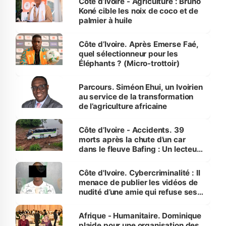
Côte d’Ivoire - Agriculture : Bruno
Koné cible les noix de coco et de
palmier à huile
Côte d’Ivoire. Après Emerse Faé,
quel sélectionneur pour les
Éléphants ? (Micro-trottoir)
Parcours. Siméon Ehui, un Ivoirien
au service de la transformation
de l’agriculture africaine
Côte d’Ivoire - Accidents. 39
morts après la chute d’un car
dans le fleuve Bafing : Un lecteur
dénonce la légèreté du ministère
des Transports
Côte d'Ivoire. Cybercriminalité : Il
menace de publier les vidéos de
nudité d’une amie qui refuse ses
avances
Afrique - Humanitaire. Dominique
plaide pour une organisation des