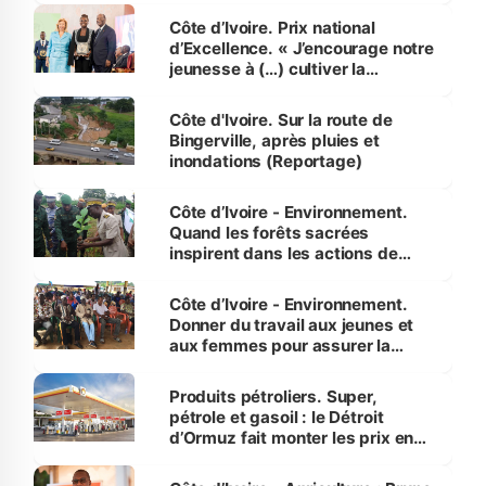
Côte d’Ivoire. Prix national
d’Excellence. « J’encourage notre
jeunesse à (…) cultiver la
compétence et l’intégrité »
(Alassane Ouattara
Côte d'Ivoire. Sur la route de
Bingerville, après pluies et
inondations (Reportage)
Côte d’Ivoire - Environnement.
Quand les forêts sacrées
inspirent dans les actions de
reboisement
Côte d’Ivoire - Environnement.
Donner du travail aux jeunes et
aux femmes pour assurer la
protection des espèces
menacées
Produits pétroliers. Super,
pétrole et gasoil : le Détroit
d’Ormuz fait monter les prix en
Côte d’Ivoire