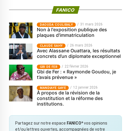
FANICO
31 mars 2026
‎DAOUDA COULIBALY
Non à l'exposition publique des
plaques d'immatriculation
26 mars 2026
CLAUDE SAHY
Avec Alassane Ouattara, les résultats
concrets d’un diplomate exceptionnel
22 février 2026
GBI DE FER
Gbi de Fer : « Raymonde Goudou, je
t’avais prévenue »
12 janvier 2026
MANDIAYE GAYE
À propos de la révision de la
constitution et la réforme des
institutions.
Partagez sur notre espace
FANICO*
vos opinions
et/ou lettres ouvertes, accompagnées de votre