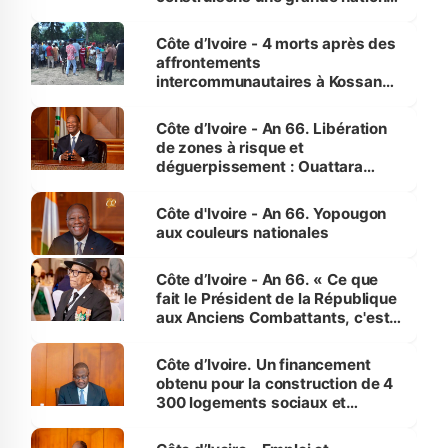
pour nous-mêmes et pour les
générations futures »
Côte d’Ivoire - 4 morts après des
affrontements
intercommunautaires à Kossandji
(Alepé) - Notre correspondant au
milieu des sinistrés
Côte d’Ivoire - An 66. Libération
de zones à risque et
déguerpissement : Ouattara
assure du « strict respect de
l'Etat de droit pour préserver les
Côte d'Ivoire - An 66. Yopougon
vies humaines »
aux couleurs nationales
Côte d’Ivoire - An 66. « Ce que
fait le Président de la République
aux Anciens Combattants, c'est
inédit » (Cne Yassoungo Koné ®)
Côte d’Ivoire. Un financement
obtenu pour la construction de 4
300 logements sociaux et
économiques à Abidjan, Bouaké
et Yamoussoukro