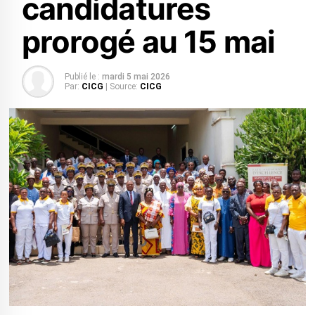
candidatures
prorogé au 15 mai
Publié le :
mardi 5 mai 2026
Par:
CICG
| Source:
CICG