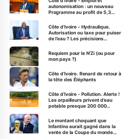
Côte d’Ivoire - Emploi et
autonomisation : un nouveau
Programme au profit de 5,3
millions de jeunes
Côte d’Ivoire - Hydraulique.
Autorisation ou taxe pour puiser
de l’eau ? Les précisions
d’Assahoré
Requiem pour le N’Zi (ou pour
mon pays ?)
Côte d’Ivoire. Renard de retour à
la tête des Éléphants
Côte d’Ivoire - Pollution. Alerte !
Les orpailleurs privent d’eau
potable presque 200 000
habitants autour d’Agboville
Le montant choquant que
Infantino aurait gagné dans la
vente de la Coupe du monde
révélé