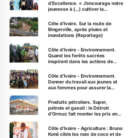
d’Excellence. « J’encourage notre
jeunesse à (…) cultiver la
compétence et l’intégrité »
(Alassane Ouattara
Côte d'Ivoire. Sur la route de
Bingerville, après pluies et
inondations (Reportage)
Côte d’Ivoire - Environnement.
Quand les forêts sacrées
inspirent dans les actions de
reboisement
Côte d’Ivoire - Environnement.
Donner du travail aux jeunes et
aux femmes pour assurer la
protection des espèces
menacées
Produits pétroliers. Super,
pétrole et gasoil : le Détroit
d’Ormuz fait monter les prix en
Côte d’Ivoire
Côte d’Ivoire - Agriculture : Bruno
Koné cible les noix de coco et de