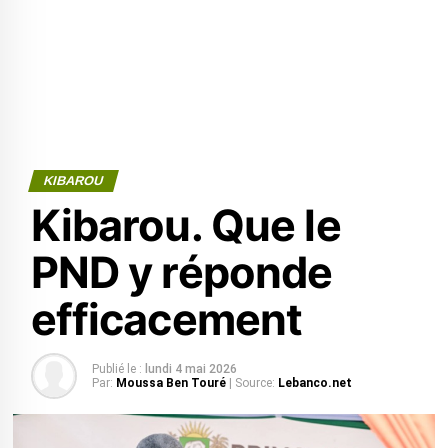
KIBAROU
Kibarou. Que le
PND y réponde
efficacement
Publié le :
lundi 4 mai 2026
Par:
Moussa Ben Touré
| Source:
Lebanco.net