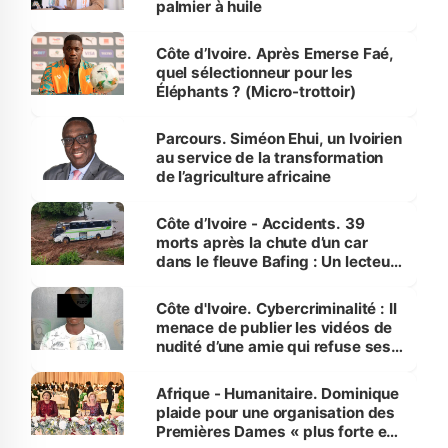
palmier à huile
Côte d’Ivoire. Après Emerse Faé,
quel sélectionneur pour les
Éléphants ? (Micro-trottoir)
Parcours. Siméon Ehui, un Ivoirien
au service de la transformation
de l’agriculture africaine
Côte d’Ivoire - Accidents. 39
morts après la chute d’un car
dans le fleuve Bafing : Un lecteur
dénonce la légèreté du ministère
des Transports
Côte d'Ivoire. Cybercriminalité : Il
menace de publier les vidéos de
nudité d’une amie qui refuse ses
avances
Afrique - Humanitaire. Dominique
plaide pour une organisation des
Premières Dames « plus forte et