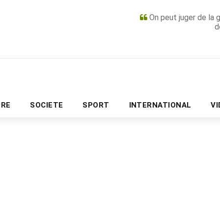
On peut juger de la 
d
PUBLICITÉ
URE
SOCIETE
SPORT
INTERNATIONAL
V