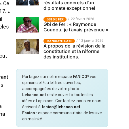
résultats concrets d’un
». Ce
diplomate exceptionnel
17. «
il
22 février 2026
GBI DE FER
Gbi de Fer : « Raymonde
cles
Goudou, je t’avais prévenue »
12 janvier 2026
MANDIAYE GAYE
À propos de la révision de la
constitution et la réforme
tout
des institutions.
Partagez sur notre espace
FANICO*
vos
rent
opinions et/ou lettres ouvertes,
es
accompagnées de votre photo.
Lebanco.net
reste ouvert à toutes les
idées et opinions. Contactez-nous en nous
a
écrivant à
fanico@lebanco.net
.
Fanico :
espace communautaire de lessive
ama
en malinké