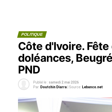
POLITIQUE
Côte d'Ivoire. Fête 
doléances, Beugr
PND
Publié le :
samedi 2 mai 2026
Par:
Doutchin Diarra
| Source:
Lebanco.net