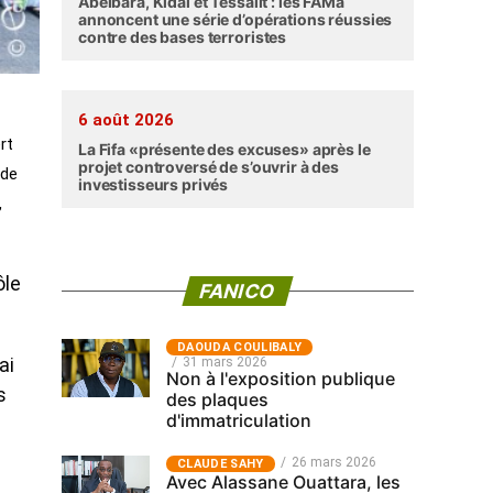
Abéibara, Kidal et Tessalit : les FAMa
annoncent une série d’opérations réussies
contre des bases terroristes
6 août 2026
rt
La Fifa «présente des excuses» après le
projet controversé de s’ouvrir à des
 de
investisseurs privés
,
ôle
FANICO
‎DAOUDA COULIBALY
31 mars 2026
ai
Non à l'exposition publique
s
des plaques
d'immatriculation
26 mars 2026
CLAUDE SAHY
Avec Alassane Ouattara, les