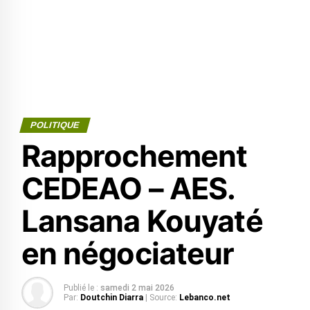
POLITIQUE
Rapprochement
CEDEAO – AES.
Lansana Kouyaté
en négociateur
Publié le :
samedi 2 mai 2026
Par:
Doutchin Diarra
| Source:
Lebanco.net