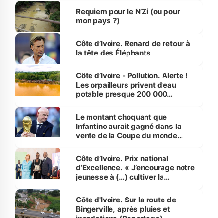
Requiem pour le N’Zi (ou pour
mon pays ?)
Côte d’Ivoire. Renard de retour à
la tête des Éléphants
Côte d’Ivoire - Pollution. Alerte !
Les orpailleurs privent d’eau
potable presque 200 000
habitants autour d’Agboville
Le montant choquant que
Infantino aurait gagné dans la
vente de la Coupe du monde
révélé
Côte d’Ivoire. Prix national
d’Excellence. « J’encourage notre
jeunesse à (…) cultiver la
compétence et l’intégrité »
(Alassane Ouattara
Côte d'Ivoire. Sur la route de
Bingerville, après pluies et