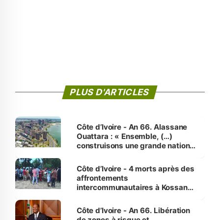
PLUS D'ARTICLES
Côte d’Ivoire - An 66. Alassane
Ouattara : « Ensemble, (…)
construisons une grande nation
pour nous-mêmes et pour les
générations futures »
Côte d’Ivoire - 4 morts après des
affrontements
intercommunautaires à Kossandji
(Alepé) - Notre correspondant au
milieu des sinistrés
Côte d’Ivoire - An 66. Libération
de zones à risque et