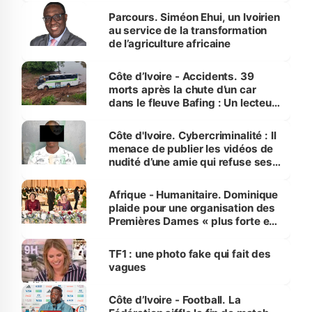
Parcours. Siméon Ehui, un Ivoirien
au service de la transformation
de l’agriculture africaine
Côte d’Ivoire - Accidents. 39
morts après la chute d’un car
dans le fleuve Bafing : Un lecteur
dénonce la légèreté du ministère
des Transports
Côte d'Ivoire. Cybercriminalité : Il
menace de publier les vidéos de
nudité d’une amie qui refuse ses
avances
Afrique - Humanitaire. Dominique
plaide pour une organisation des
Premières Dames « plus forte et
influente, dont l'impact s'affirme
sur la scène internationale »
TF1 : une photo fake qui fait des
vagues
Côte d’Ivoire - Football. La