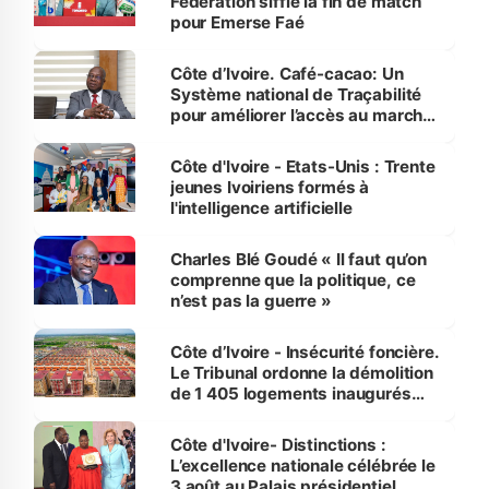
Fédération siffle la fin de match
pour Emerse Faé
Côte d’Ivoire. Café-cacao: Un
Système national de Traçabilité
pour améliorer l’accès au marché
international
Côte d'Ivoire - Etats-Unis : Trente
jeunes Ivoiriens formés à
l'intelligence artificielle
Charles Blé Goudé « Il faut qu’on
comprenne que la politique, ce
n’est pas la guerre »
Côte d’Ivoire - Insécurité foncière.
Le Tribunal ordonne la démolition
de 1 405 logements inaugurés
par le Premier ministre à Grand-
Bassam
Côte d'Ivoire- Distinctions :
L’excellence nationale célébrée le
3 août au Palais présidentiel