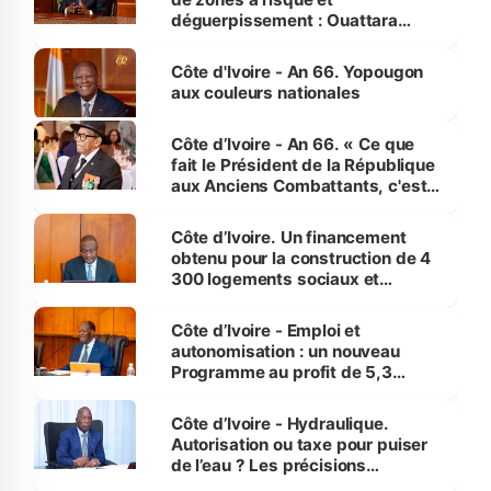
déguerpissement : Ouattara
assure du « strict respect de
l'Etat de droit pour préserver les
Côte d'Ivoire - An 66. Yopougon
vies humaines »
aux couleurs nationales
Côte d’Ivoire - An 66. « Ce que
fait le Président de la République
aux Anciens Combattants, c'est
inédit » (Cne Yassoungo Koné ®)
Côte d’Ivoire. Un financement
obtenu pour la construction de 4
300 logements sociaux et
économiques à Abidjan, Bouaké
et Yamoussoukro
Côte d’Ivoire - Emploi et
autonomisation : un nouveau
Programme au profit de 5,3
millions de jeunes
Côte d’Ivoire - Hydraulique.
Autorisation ou taxe pour puiser
de l’eau ? Les précisions
d’Assahoré