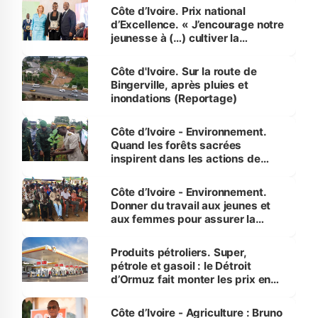
Côte d’Ivoire. Prix national
d’Excellence. « J’encourage notre
jeunesse à (…) cultiver la
compétence et l’intégrité »
(Alassane Ouattara
Côte d'Ivoire. Sur la route de
Bingerville, après pluies et
inondations (Reportage)
Côte d’Ivoire - Environnement.
Quand les forêts sacrées
inspirent dans les actions de
reboisement
Côte d’Ivoire - Environnement.
Donner du travail aux jeunes et
aux femmes pour assurer la
protection des espèces
menacées
Produits pétroliers. Super,
pétrole et gasoil : le Détroit
d’Ormuz fait monter les prix en
Côte d’Ivoire
Côte d’Ivoire - Agriculture : Bruno