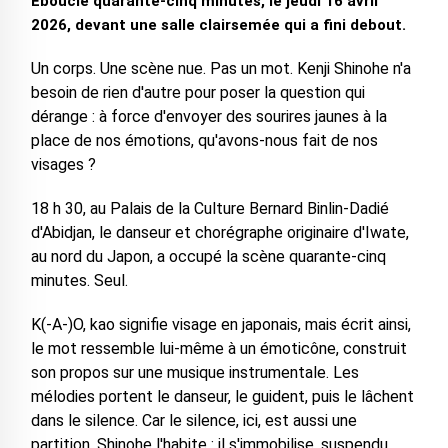
Ebouclé quarante-cinq minutes, le jeudi 16 avril
2026, devant une salle clairsemée qui a fini debout.
Un corps. Une scène nue. Pas un mot. Kenji Shinohe n'a
besoin de rien d'autre pour poser la question qui
dérange : à force d'envoyer des sourires jaunes à la
place de nos émotions, qu'avons-nous fait de nos
visages ?
18 h 30, au Palais de la Culture Bernard Binlin-Dadié
d'Abidjan, le danseur et chorégraphe originaire d'Iwate,
au nord du Japon, a occupé la scène quarante-cinq
minutes. Seul.
K(-A-)O, kao signifie visage en japonais, mais écrit ainsi,
le mot ressemble lui-même à un émoticône, construit
son propos sur une musique instrumentale. Les
mélodies portent le danseur, le guident, puis le lâchent
dans le silence. Car le silence, ici, est aussi une
partition. Shinohe l'habite : il s'immobilise, suspendu