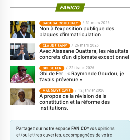
FANICO
31 mars 2026
‎DAOUDA COULIBALY
Non à l'exposition publique des
plaques d'immatriculation
26 mars 2026
CLAUDE SAHY
Avec Alassane Ouattara, les résultats
concrets d’un diplomate exceptionnel
22 février 2026
GBI DE FER
Gbi de Fer : « Raymonde Goudou, je
t’avais prévenue »
12 janvier 2026
MANDIAYE GAYE
À propos de la révision de la
constitution et la réforme des
institutions.
Partagez sur notre espace
FANICO*
vos opinions
et/ou lettres ouvertes, accompagnées de votre