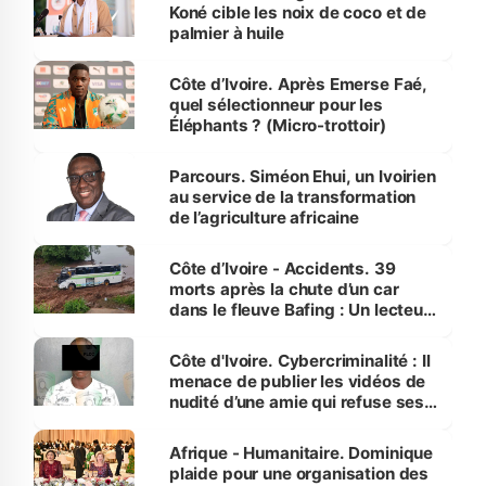
Koné cible les noix de coco et de
palmier à huile
Côte d’Ivoire. Après Emerse Faé,
quel sélectionneur pour les
Éléphants ? (Micro-trottoir)
Parcours. Siméon Ehui, un Ivoirien
au service de la transformation
de l’agriculture africaine
Côte d’Ivoire - Accidents. 39
morts après la chute d’un car
dans le fleuve Bafing : Un lecteur
dénonce la légèreté du ministère
des Transports
Côte d'Ivoire. Cybercriminalité : Il
menace de publier les vidéos de
nudité d’une amie qui refuse ses
avances
Afrique - Humanitaire. Dominique
plaide pour une organisation des