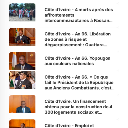
pour nous-mêmes et pour les
générations futures »
Côte d’Ivoire - 4 morts après des
affrontements
intercommunautaires à Kossandji
(Alepé) - Notre correspondant au
milieu des sinistrés
Côte d’Ivoire - An 66. Libération
de zones à risque et
déguerpissement : Ouattara
assure du « strict respect de
l'Etat de droit pour préserver les
Côte d'Ivoire - An 66. Yopougon
vies humaines »
aux couleurs nationales
Côte d’Ivoire - An 66. « Ce que
fait le Président de la République
aux Anciens Combattants, c'est
inédit » (Cne Yassoungo Koné ®)
Côte d’Ivoire. Un financement
obtenu pour la construction de 4
300 logements sociaux et
économiques à Abidjan, Bouaké
et Yamoussoukro
Côte d’Ivoire - Emploi et