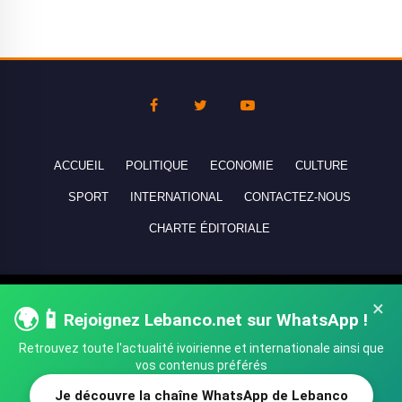
ACCUEIL
POLITIQUE
ECONOMIE
CULTURE
SPORT
INTERNATIONAL
CONTACTEZ-NOUS
CHARTE ÉDITORIALE
Copyright © 2010-2026 lebanco.net - Tous droits de reproduction
×
🌍📱
Rejoignez Lebanco.net sur WhatsApp !
réservés - All rights reserved.
Retrouvez toute l'actualité ivoirienne et internationale ainsi que
vos contenus préférés
Je découvre la chaîne WhatsApp de Lebanco