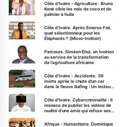
Côte d’Ivoire - Agriculture : Bruno
Koné cible les noix de coco et de
palmier à huile
Côte d’Ivoire. Après Emerse Faé,
quel sélectionneur pour les
Éléphants ? (Micro-trottoir)
Parcours. Siméon Ehui, un Ivoirien
au service de la transformation
de l’agriculture africaine
Côte d’Ivoire - Accidents. 39
morts après la chute d’un car
dans le fleuve Bafing : Un lecteur
dénonce la légèreté du ministère
des Transports
Côte d'Ivoire. Cybercriminalité : Il
menace de publier les vidéos de
nudité d’une amie qui refuse ses
avances
Afrique - Humanitaire. Dominique