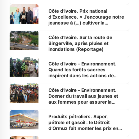
révélé
Côte d’Ivoire. Prix national
d’Excellence. « J’encourage notre
jeunesse à (…) cultiver la
compétence et l’intégrité »
(Alassane Ouattara
Côte d'Ivoire. Sur la route de
Bingerville, après pluies et
inondations (Reportage)
Côte d’Ivoire - Environnement.
Quand les forêts sacrées
inspirent dans les actions de
reboisement
Côte d’Ivoire - Environnement.
Donner du travail aux jeunes et
aux femmes pour assurer la
protection des espèces
menacées
Produits pétroliers. Super,
pétrole et gasoil : le Détroit
d’Ormuz fait monter les prix en
Côte d’Ivoire