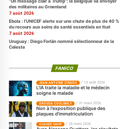
“Un message clair à Trump”: la Belgique va envoyer
des militaires au Groenland
7 août 2026
Ebola : l’UNICEF alerte sur une chute de plus de 40 %
du recours aux soins de santé essentiels en Ituri
7 août 2026
Uruguay : Diego Forlán nommé sélectionneur de la
Celeste
FANICO
10 août 2026
JEAN-ANTOINE ZINSOU
L’IA traite la maladie et le médecin
soigne le malade
31 mars 2026
‎DAOUDA COULIBALY
Non à l'exposition publique des
plaques d'immatriculation
26 mars 2026
CLAUDE SAHY