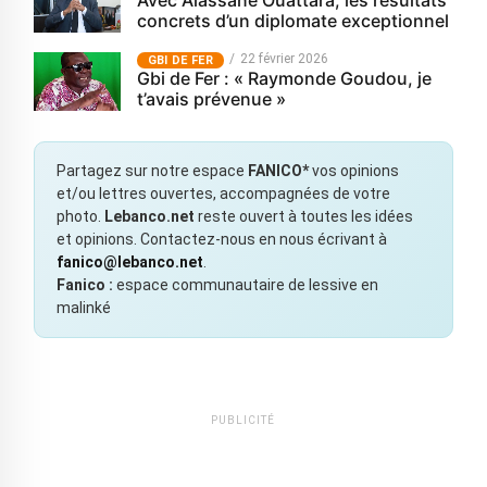
Avec Alassane Ouattara, les résultats
concrets d’un diplomate exceptionnel
22 février 2026
GBI DE FER
Gbi de Fer : « Raymonde Goudou, je
t’avais prévenue »
Partagez sur notre espace
FANICO*
vos opinions
et/ou lettres ouvertes, accompagnées de votre
photo.
Lebanco.net
reste ouvert à toutes les idées
et opinions. Contactez-nous en nous écrivant à
fanico@lebanco.net
.
Fanico :
espace communautaire de lessive en
malinké
PUBLICITÉ