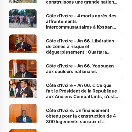
construisons une grande nation
pour nous-mêmes et pour les
générations futures »
Côte d’Ivoire - 4 morts après des
affrontements
intercommunautaires à Kossandji
(Alepé) - Notre correspondant au
milieu des sinistrés
Côte d’Ivoire - An 66. Libération
de zones à risque et
déguerpissement : Ouattara
assure du « strict respect de
l'Etat de droit pour préserver les
Côte d'Ivoire - An 66. Yopougon
vies humaines »
aux couleurs nationales
Côte d’Ivoire - An 66. « Ce que
fait le Président de la République
aux Anciens Combattants, c'est
inédit » (Cne Yassoungo Koné ®)
Côte d’Ivoire. Un financement
obtenu pour la construction de 4
300 logements sociaux et
économiques à Abidjan, Bouaké