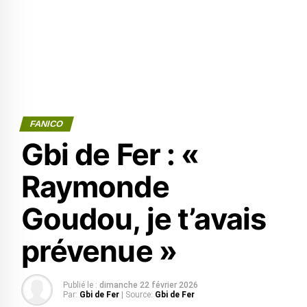
FANICO
Gbi de Fer : «
Raymonde
Goudou, je t’avais
prévenue »
Publié le :
dimanche 22 février 2026
Par:
Gbi de Fer
| Source:
Gbi de Fer