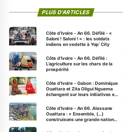
PLUS D'ARTICLES
Côte d’Ivoire - An 66. Défilé - «
Saloni ! Saloni ! » : les soldats
indiens en vedette à Yop’ City
Côte d’Ivoire - An 66. Défilé :
L’agriculture sur les chars de la
prospérité
Côte d’Ivoire - Gabon : Dominique
Ouattara et Zita Oligui Nguema
échangent sur leurs initiatives en
faveur des femmes et des
enfants
Côte d’Ivoire - An 66. Alassane
Ouattara : « Ensemble, (…)
construisons une grande nation
pour nous-mêmes et pour les
générations futures »