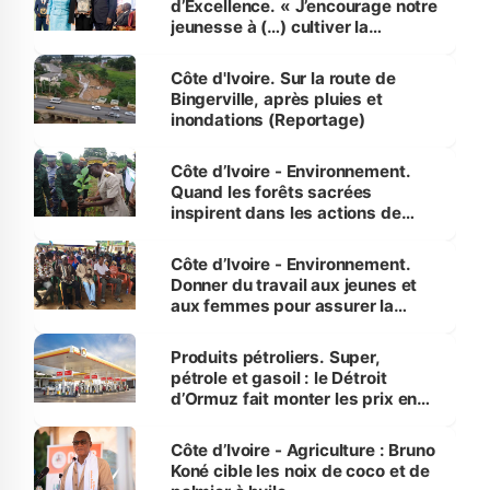
d’Excellence. « J’encourage notre
jeunesse à (…) cultiver la
compétence et l’intégrité »
(Alassane Ouattara
Côte d'Ivoire. Sur la route de
Bingerville, après pluies et
inondations (Reportage)
Côte d’Ivoire - Environnement.
Quand les forêts sacrées
inspirent dans les actions de
reboisement
Côte d’Ivoire - Environnement.
Donner du travail aux jeunes et
aux femmes pour assurer la
protection des espèces
menacées
Produits pétroliers. Super,
pétrole et gasoil : le Détroit
d’Ormuz fait monter les prix en
Côte d’Ivoire
Côte d’Ivoire - Agriculture : Bruno
Koné cible les noix de coco et de