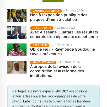
31 mars 2026
‎DAOUDA COULIBALY
Non à l'exposition publique des
plaques d'immatriculation
26 mars 2026
CLAUDE SAHY
Avec Alassane Ouattara, les résultats
concrets d’un diplomate exceptionnel
22 février 2026
GBI DE FER
Gbi de Fer : « Raymonde Goudou, je
t’avais prévenue »
12 janvier 2026
MANDIAYE GAYE
À propos de la révision de la
constitution et la réforme des
institutions.
Partagez sur notre espace
FANICO*
vos opinions
et/ou lettres ouvertes, accompagnées de votre
photo.
Lebanco.net
reste ouvert à toutes les idées
et opinions. Contactez-nous en nous écrivant à