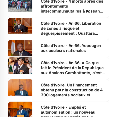
Côte d’Ivoire - 4 morts après des
affrontements
intercommunautaires à Kossandji
(Alepé) - Notre correspondant au
milieu des sinistrés
Côte d’Ivoire - An 66. Libération
de zones à risque et
déguerpissement : Ouattara
assure du « strict respect de
l'Etat de droit pour préserver les
Côte d'Ivoire - An 66. Yopougon
vies humaines »
aux couleurs nationales
Côte d’Ivoire - An 66. « Ce que
fait le Président de la République
aux Anciens Combattants, c'est
inédit » (Cne Yassoungo Koné ®)
Côte d’Ivoire. Un financement
obtenu pour la construction de 4
300 logements sociaux et
économiques à Abidjan, Bouaké
et Yamoussoukro
Côte d’Ivoire - Emploi et
autonomisation : un nouveau