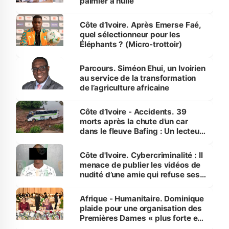
palmier à huile
Côte d’Ivoire. Après Emerse Faé,
quel sélectionneur pour les
Éléphants ? (Micro-trottoir)
Parcours. Siméon Ehui, un Ivoirien
au service de la transformation
de l’agriculture africaine
Côte d’Ivoire - Accidents. 39
morts après la chute d’un car
dans le fleuve Bafing : Un lecteur
dénonce la légèreté du ministère
des Transports
Côte d'Ivoire. Cybercriminalité : Il
menace de publier les vidéos de
nudité d’une amie qui refuse ses
avances
Afrique - Humanitaire. Dominique
plaide pour une organisation des
Premières Dames « plus forte et
influente, dont l'impact s'affirme