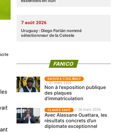
essentiels en Ituri
7 août 2026
Uruguay : Diego Forlán nommé
sélectionneur de la Celeste
icite
FANICO
‎DAOUDA COULIBALY
31 mars 2026
Non à l'exposition publique
 les
des plaques
d'immatriculation
vait
26 mars 2026
CLAUDE SAHY
Avec Alassane Ouattara, les
résultats concrets d’un
diplomate exceptionnel
vant