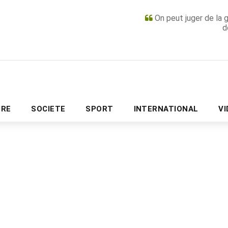
On peut juger de la 
d
PUBLICITÉ
URE
SOCIETE
SPORT
INTERNATIONAL
V