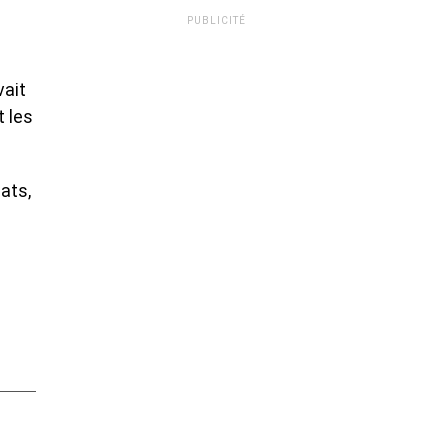
PUBLICITÉ
vait
t les
ats,