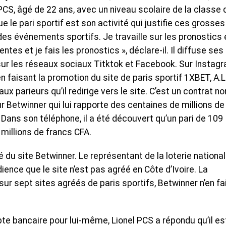
l PCS, âgé de 22 ans, avec un niveau scolaire de la classe 
e le pari sportif est son activité qui justifie ces grosses
es événements sportifs. Je travaille sur les pronostics 
es et je fais les pronostics », déclare-il. Il diffuse ses
ur les réseaux sociaux Titktok et Facebook. Sur Instagra
 faisant la promotion du site de paris sportif 1XBET, A.L
 parieurs qu’il redirige vers le site. C’est un contrat no
sur Betwinner qui lui rapporte des centaines de millions de
Dans son téléphone, il a été découvert qu’un pari de 109
 millions de francs CFA.
é du site Betwinner. Le représentant de la loterie nationa
dience que le site n’est pas agréé en Côte d’Ivoire. La
sur sept sites agréés de paris sportifs, Betwinner n’en fa
pte bancaire pour lui-même, Lionel PCS a répondu qu’il es