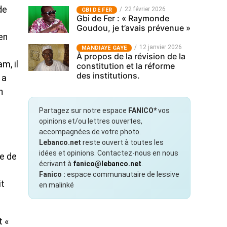
de
22 février 2026
GBI DE FER
Gbi de Fer : « Raymonde
Goudou, je t’avais prévenue »
en
12 janvier 2026
MANDIAYE GAYE
À propos de la révision de la
m, il
constitution et la réforme
des institutions.
 a
n
Partagez sur notre espace
FANICO*
vos
opinions et/ou lettres ouvertes,
accompagnées de votre photo.
Lebanco.net
reste ouvert à toutes les
idées et opinions. Contactez-nous en nous
le de
écrivant à
fanico@lebanco.net
.
Fanico :
espace communautaire de lessive
it
en malinké
t «