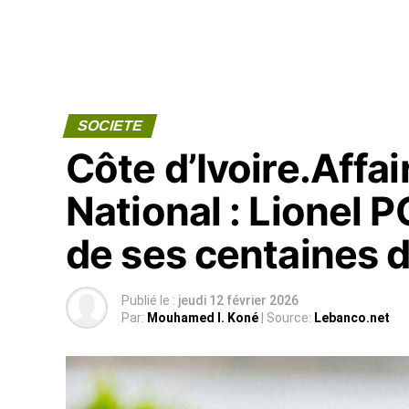
SOCIETE
Côte d’Ivoire.Affa
National : Lionel P
de ses centaines d
Publié le :
jeudi 12 février 2026
Par:
Mouhamed I. Koné
| Source:
Lebanco.net