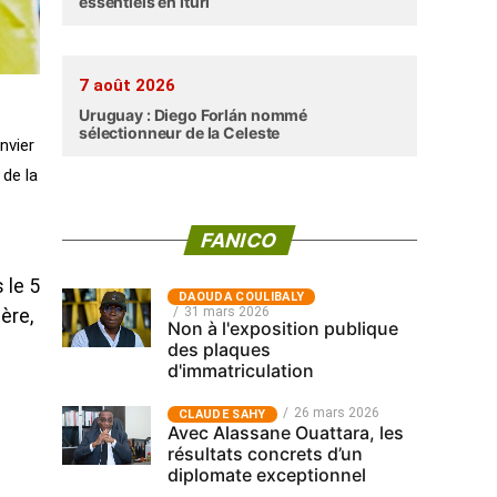
essentiels en Ituri
7 août 2026
Uruguay : Diego Forlán nommé
sélectionneur de la Celeste
nvier
 de la
FANICO
 le 5
‎DAOUDA COULIBALY
31 mars 2026
ère,
Non à l'exposition publique
des plaques
d'immatriculation
26 mars 2026
CLAUDE SAHY
Avec Alassane Ouattara, les
résultats concrets d’un
diplomate exceptionnel