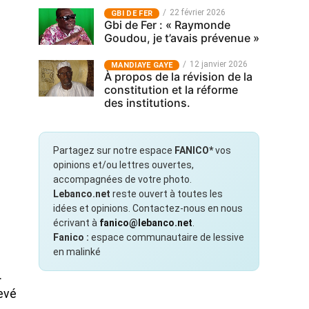
22 février 2026
GBI DE FER
Gbi de Fer : « Raymonde
Goudou, je t’avais prévenue »
12 janvier 2026
MANDIAYE GAYE
À propos de la révision de la
constitution et la réforme
des institutions.
Partagez sur notre espace
FANICO*
vos
opinions et/ou lettres ouvertes,
accompagnées de votre photo.
Lebanco.net
reste ouvert à toutes les
idées et opinions. Contactez-nous en nous
écrivant à
fanico@lebanco.net
.
Fanico :
espace communautaire de lessive
en malinké
.
evé