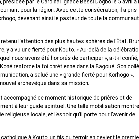
, présidée par le Cardinal Ignace Bessi Dogbo le 5 avril à 
urnant pour la région. Avec cette consécration, il a pris
rhogo, devenant ainsi le pasteur de toute la communau
etenu l’attention des plus hautes sphères de l’État. Bru
e, y a vu une fierté pour Kouto. « Au-delà de la célébratio
el nous avons été honorés de participer », a-t-il confié,
Koné renforce la foi chrétienne dans la Bagoué. Son coll
unication, a salué une « grande fierté pour Korhogo »,
u nouvel archevêque dans sa mission.
 ont accompagné ce moment historique de prières et de
ent à leur guide spirituel. Une telle mobilisation montre
religieuse locale, et l’espoir qu’il porte pour l’avenir de
catholique à Kouto, un fils du terroir en devient le premie