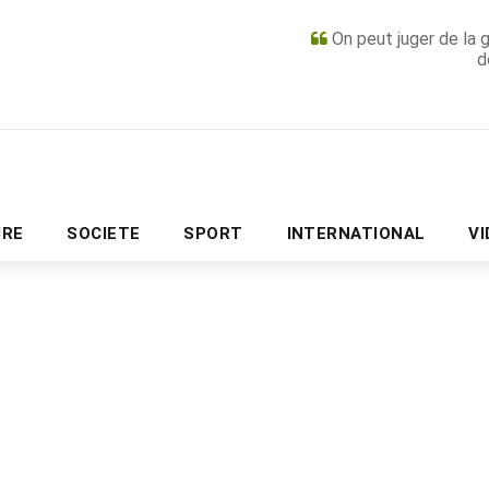
On peut juger de la 
d
PUBLICITÉ
URE
SOCIETE
SPORT
INTERNATIONAL
V