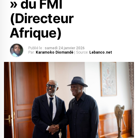
» du FMI
(Directeur
Afrique)
Publié le :
samedi 24 janvier 2026
Par:
Karamoko Diomandé
| Source:
Lebanco.net