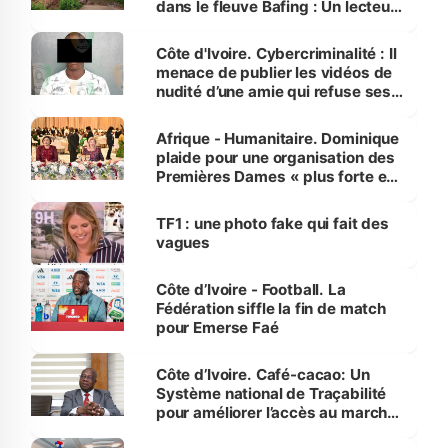
dans le fleuve Bafing : Un lecteur
dénonce la légèreté du ministère
des Transports
Côte d'Ivoire. Cybercriminalité : Il
menace de publier les vidéos de
nudité d’une amie qui refuse ses
avances
Afrique - Humanitaire. Dominique
plaide pour une organisation des
Premières Dames « plus forte et
influente, dont l'impact s'affirme
sur la scène internationale »
TF1 : une photo fake qui fait des
vagues
Côte d’Ivoire - Football. La
Fédération siffle la fin de match
pour Emerse Faé
Côte d’Ivoire. Café-cacao: Un
Système national de Traçabilité
pour améliorer l’accès au marché
international