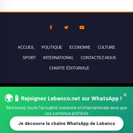
ACCUEIL
POLITIQUE
ECONOMIE
CULTURE
SPORT
INTERNATIONAL
CONTACTEZ-NOUS
CHARTE ÉDITORIALE
Copyright © 2010-2026 lebanco.net - Tous droits de reproduction
×
🌍📱
Rejoignez Lebanco.net sur WhatsApp !
réservés - All rights reserved.
Retrouvez toute l'actualité ivoirienne et internationale ainsi que
vos contenus préférés
Je découvre la chaîne WhatsApp de Lebanco
SHARE
TWEET