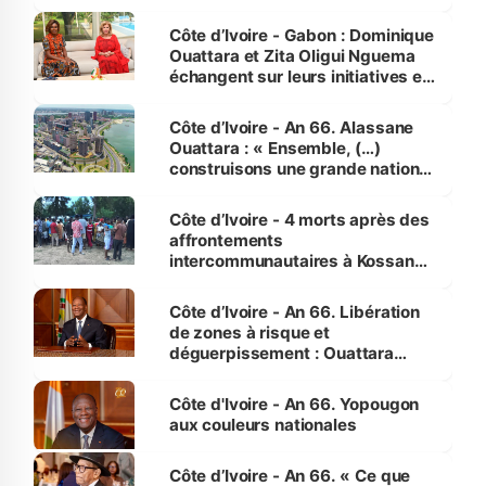
Côte d’Ivoire - Gabon : Dominique
Ouattara et Zita Oligui Nguema
échangent sur leurs initiatives en
faveur des femmes et des
enfants
Côte d’Ivoire - An 66. Alassane
Ouattara : « Ensemble, (…)
construisons une grande nation
pour nous-mêmes et pour les
générations futures »
Côte d’Ivoire - 4 morts après des
affrontements
intercommunautaires à Kossandji
(Alepé) - Notre correspondant au
milieu des sinistrés
Côte d’Ivoire - An 66. Libération
de zones à risque et
déguerpissement : Ouattara
assure du « strict respect de
l'Etat de droit pour préserver les
Côte d'Ivoire - An 66. Yopougon
vies humaines »
aux couleurs nationales
Côte d’Ivoire - An 66. « Ce que