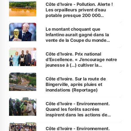
Côte d’Ivoire - Pollution. Alerte !
Les orpailleurs privent d’eau
potable presque 200 000
habitants autour d’Agboville
Le montant choquant que
Infantino aurait gagné dans la
vente de la Coupe du monde
révélé
Côte d’Ivoire. Prix national
d’Excellence. « J’encourage notre
jeunesse à (…) cultiver la
compétence et l’intégrité »
(Alassane Ouattara
Côte d'Ivoire. Sur la route de
Bingerville, après pluies et
inondations (Reportage)
Côte d’Ivoire - Environnement.
Quand les forêts sacrées
inspirent dans les actions de
reboisement
Côte d’Ivoire - Environnement.