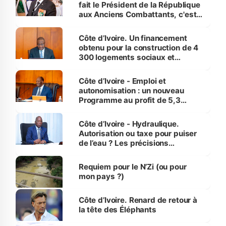
fait le Président de la République
aux Anciens Combattants, c'est
inédit » (Cne Yassoungo Koné ®)
Côte d’Ivoire. Un financement
obtenu pour la construction de 4
300 logements sociaux et
économiques à Abidjan, Bouaké
et Yamoussoukro
Côte d’Ivoire - Emploi et
autonomisation : un nouveau
Programme au profit de 5,3
millions de jeunes
Côte d’Ivoire - Hydraulique.
Autorisation ou taxe pour puiser
de l’eau ? Les précisions
d’Assahoré
Requiem pour le N’Zi (ou pour
mon pays ?)
Côte d’Ivoire. Renard de retour à
la tête des Éléphants