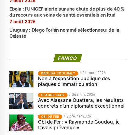
7 août 2026
Ebola : l’UNICEF alerte sur une chute de plus de 40 %
du recours aux soins de santé essentiels en Ituri
7 août 2026
Uruguay : Diego Forlán nommé sélectionneur de la
Celeste
FANICO
31 mars 2026
‎DAOUDA COULIBALY
Non à l'exposition publique des
plaques d'immatriculation
26 mars 2026
CLAUDE SAHY
Avec Alassane Ouattara, les résultats
concrets d’un diplomate exceptionnel
22 février 2026
GBI DE FER
Gbi de Fer : « Raymonde Goudou, je
t’avais prévenue »