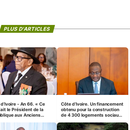
PLUS D'ARTICLES
d’Ivoire - An 66. « Ce
Côte d’Ivoire. Un financement
ait le Président de la
obtenu pour la construction
blique aux Anciens
de 4 300 logements sociaux
attants, c'est inédit »
et économiques à Abidjan,
 Yassoungo Koné ®)
Bouaké et Yamoussoukro