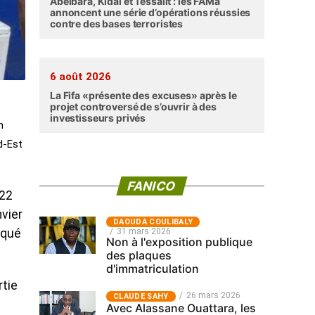
Abéibara, Kidal et Tessalit : les FAMa
annoncent une série d’opérations réussies
contre des bases terroristes
6 août 2026
La Fifa «présente des excuses» après le
projet controversé de s’ouvrir à des
investisseurs privés
n
d-Est
FANICO
 22
vier
‎DAOUDA COULIBALY
31 mars 2026
aqué
Non à l'exposition publique
des plaques
d'immatriculation
rtie
26 mars 2026
CLAUDE SAHY
Avec Alassane Ouattara, les