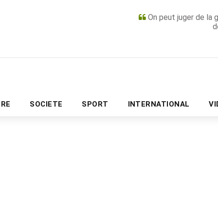
On peut juger de la 
d
PUBLICITÉ
URE
SOCIETE
SPORT
INTERNATIONAL
V