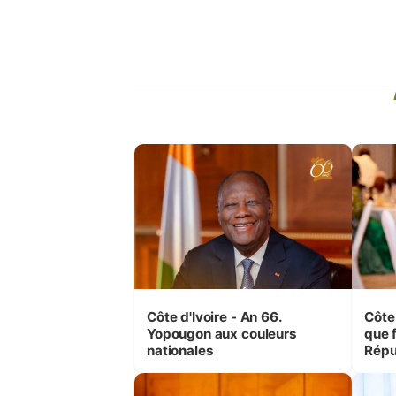
Côte d'Ivoire - An 66.
Côte 
Yopougon aux couleurs
que f
nationales
Répu
Comb
(Cne