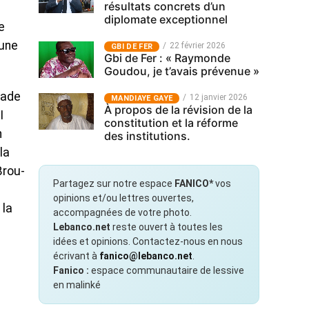
résultats concrets d’un
diplomate exceptionnel
e
’une
22 février 2026
GBI DE FER
Gbi de Fer : « Raymonde
Goudou, je t’avais prévenue »
gade
12 janvier 2026
MANDIAYE GAYE
À propos de la révision de la
I
constitution et la réforme
n
des institutions.
la
Brou-
Partagez sur notre espace
FANICO*
vos
opinions et/ou lettres ouvertes,
 la
accompagnées de votre photo.
Lebanco.net
reste ouvert à toutes les
idées et opinions. Contactez-nous en nous
écrivant à
fanico@lebanco.net
.
Fanico :
espace communautaire de lessive
en malinké