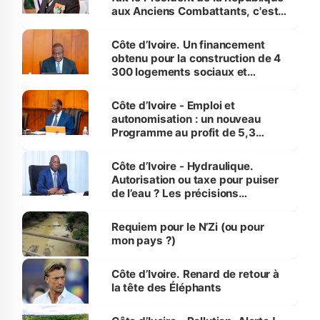
aux Anciens Combattants, c'est
inédit » (Cne Yassoungo Koné ®)
Côte d’Ivoire. Un financement
obtenu pour la construction de 4
300 logements sociaux et
économiques à Abidjan, Bouaké
et Yamoussoukro
Côte d’Ivoire - Emploi et
autonomisation : un nouveau
Programme au profit de 5,3
millions de jeunes
Côte d’Ivoire - Hydraulique.
Autorisation ou taxe pour puiser
de l’eau ? Les précisions
d’Assahoré
Requiem pour le N’Zi (ou pour
mon pays ?)
Côte d’Ivoire. Renard de retour à
la tête des Éléphants