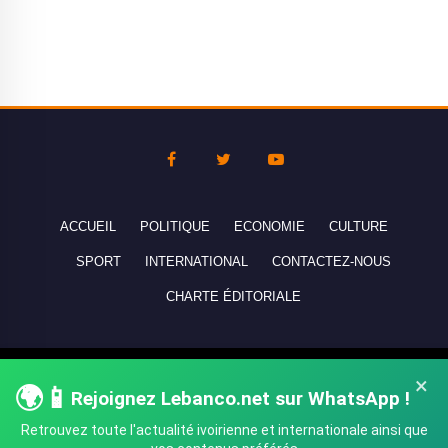
ACCUEIL
POLITIQUE
ECONOMIE
CULTURE
SPORT
INTERNATIONAL
CONTACTEZ-NOUS
CHARTE ÉDITORIALE
Copyright © 2010-2026 lebanco.net - Tous droits de reproduction
×
🌍📱
réservés - All rights reserved.
Rejoignez Lebanco.net sur WhatsApp !
Retrouvez toute l'actualité ivoirienne et internationale ainsi que