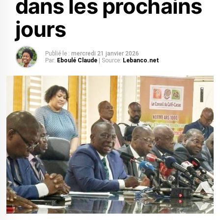
dans les prochains
jours
Publié le :
mercredi 21 janvier 2026
Par:
Eboulé Claude
| Source:
Lebanco.net