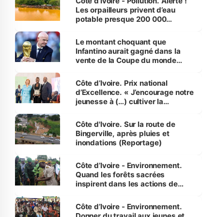
Côte d’Ivoire - Pollution. Alerte !
Les orpailleurs privent d’eau
potable presque 200 000
habitants autour d’Agboville
Le montant choquant que
Infantino aurait gagné dans la
vente de la Coupe du monde
révélé
Côte d’Ivoire. Prix national
d’Excellence. « J’encourage notre
jeunesse à (…) cultiver la
compétence et l’intégrité »
(Alassane Ouattara
Côte d'Ivoire. Sur la route de
Bingerville, après pluies et
inondations (Reportage)
Côte d’Ivoire - Environnement.
Quand les forêts sacrées
inspirent dans les actions de
reboisement
Côte d’Ivoire - Environnement.
Donner du travail aux jeunes et