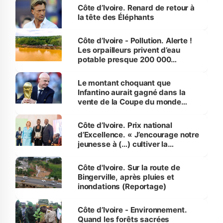
Côte d’Ivoire. Renard de retour à
la tête des Éléphants
Côte d’Ivoire - Pollution. Alerte !
Les orpailleurs privent d’eau
potable presque 200 000
habitants autour d’Agboville
Le montant choquant que
Infantino aurait gagné dans la
vente de la Coupe du monde
révélé
Côte d’Ivoire. Prix national
d’Excellence. « J’encourage notre
jeunesse à (…) cultiver la
compétence et l’intégrité »
(Alassane Ouattara
Côte d'Ivoire. Sur la route de
Bingerville, après pluies et
inondations (Reportage)
Côte d’Ivoire - Environnement.
Quand les forêts sacrées