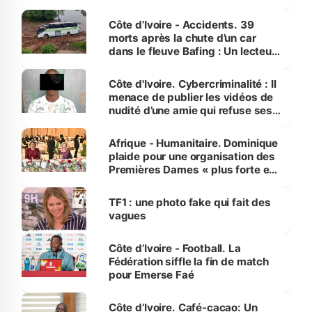
Côte d’Ivoire - Accidents. 39
morts après la chute d’un car
dans le fleuve Bafing : Un lecteur
dénonce la légèreté du ministère
des Transports
Côte d'Ivoire. Cybercriminalité : Il
menace de publier les vidéos de
nudité d’une amie qui refuse ses
avances
Afrique - Humanitaire. Dominique
plaide pour une organisation des
Premières Dames « plus forte et
influente, dont l'impact s'affirme
sur la scène internationale »
TF1 : une photo fake qui fait des
vagues
Côte d’Ivoire - Football. La
Fédération siffle la fin de match
pour Emerse Faé
Côte d’Ivoire. Café-cacao: Un