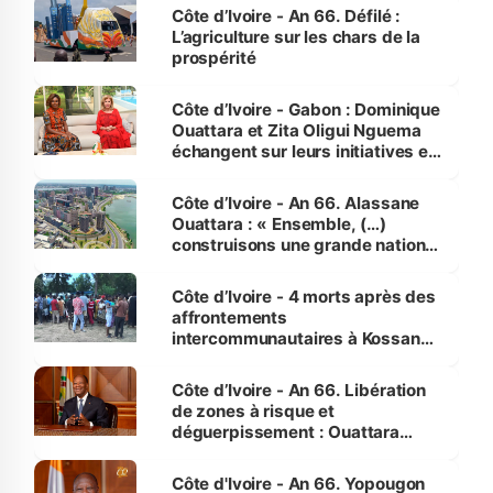
Côte d’Ivoire - An 66. Défilé :
L’agriculture sur les chars de la
prospérité
Côte d’Ivoire - Gabon : Dominique
Ouattara et Zita Oligui Nguema
échangent sur leurs initiatives en
faveur des femmes et des
enfants
Côte d’Ivoire - An 66. Alassane
Ouattara : « Ensemble, (…)
construisons une grande nation
pour nous-mêmes et pour les
générations futures »
Côte d’Ivoire - 4 morts après des
affrontements
intercommunautaires à Kossandji
(Alepé) - Notre correspondant au
milieu des sinistrés
Côte d’Ivoire - An 66. Libération
de zones à risque et
déguerpissement : Ouattara
assure du « strict respect de
l'Etat de droit pour préserver les
Côte d'Ivoire - An 66. Yopougon