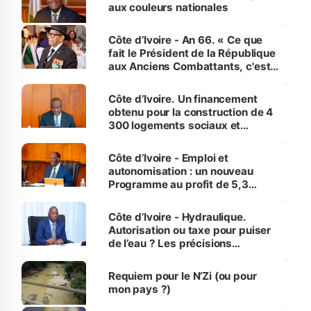
vies humaines »
aux couleurs nationales
Côte d’Ivoire - An 66. « Ce que
fait le Président de la République
aux Anciens Combattants, c'est
inédit » (Cne Yassoungo Koné ®)
Côte d’Ivoire. Un financement
obtenu pour la construction de 4
300 logements sociaux et
économiques à Abidjan, Bouaké
et Yamoussoukro
Côte d’Ivoire - Emploi et
autonomisation : un nouveau
Programme au profit de 5,3
millions de jeunes
Côte d’Ivoire - Hydraulique.
Autorisation ou taxe pour puiser
de l’eau ? Les précisions
d’Assahoré
Requiem pour le N’Zi (ou pour
mon pays ?)