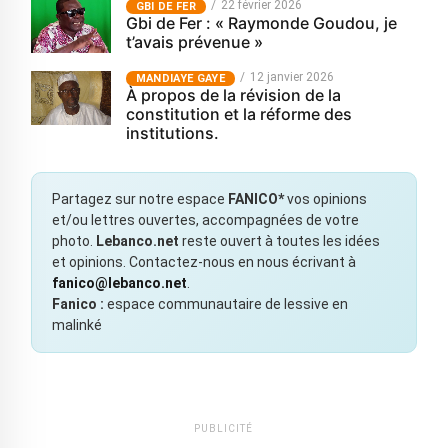
22 février 2026
GBI DE FER
Gbi de Fer : « Raymonde Goudou, je
t’avais prévenue »
12 janvier 2026
MANDIAYE GAYE
À propos de la révision de la
constitution et la réforme des
institutions.
Partagez sur notre espace
FANICO*
vos opinions
et/ou lettres ouvertes, accompagnées de votre
photo.
Lebanco.net
reste ouvert à toutes les idées
et opinions. Contactez-nous en nous écrivant à
fanico@lebanco.net
.
Fanico :
espace communautaire de lessive en
malinké
PUBLICITÉ