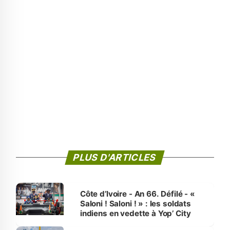
PLUS D'ARTICLES
Côte d’Ivoire - An 66. Défilé - «
Saloni ! Saloni ! » : les soldats
indiens en vedette à Yop’ City