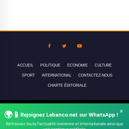
ACCUEIL
POLITIQUE
ECONOMIE
CULTURE
SPORT
INTERNATIONAL
CONTACTEZ-NOUS
CHARTE ÉDITORIALE
Copyright © 2010-2026 lebanco.net - Tous droits de reproduction
×
🌍📱
Rejoignez Lebanco.net sur WhatsApp !
réservés - All rights reserved.
Retrouvez toute l'actualité ivoirienne et internationale ainsi que